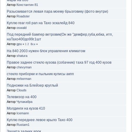
Автор
Константин 81
Разыскивается левая пара моему брызговику (фото внутри)
Автор
Roadster
Куплю rear roll pan на Тахо эскалейд 840
Автор
oswald
Под передний бампер ветровик(Он же "демфер,губа,юбка, итп,
наТахо400до99г.1шт
Автор
gpu
«
1
2
Все
»
На 840 2003 нужен блок управления климатом
Автор
shatura
Правое заднее стекло кузова (собачник) таха 97 год 400 кузов
Автор
chevyman
стекло приборки и пыльник кулисы акпп
Автор
mrborman
Подножки на Блейзер круглый
Автор
Clouds
Телевизор на 400
Автор
Чупакабра
Молдинги на кузов 410
Автор
Icemann
Куплю переднее левое крыло Тахо 400
Автор
Rustam1
Защита задних арок