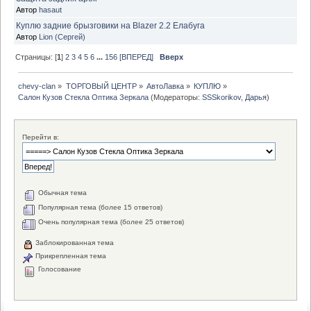
Автор
hasaut
Куплю задние брызговики на Blazer 2.2 Елабуга
Автор
Lion (Сергей)
Страницы: [
1
]
2
3
4
5
6
...
156
[ВПЕРЕД]
Вверх
chevy-clan
»
ТОРГОВЫЙ ЦЕНТР
»
АвтоЛавка
»
КУПЛЮ
»
Салон Кузов Стекла Оптика Зеркала
(Модераторы:
SSSkorikov
,
Дарья
)
Перейти в:
Обычная тема
Популярная тема (более 15 ответов)
Очень популярная тема (более 25 ответов)
Заблокированная тема
Прикрепленная тема
Голосование