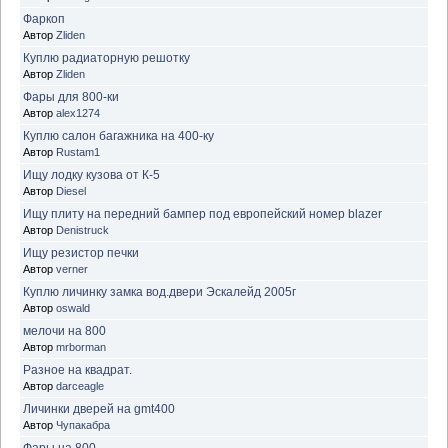
Фаркоп
Автор
Zliden
Куплю радиаторную решотку
Автор
Zliden
Фары для 800-ки
Автор
alex1274
Куплю салон багажника на 400-ку
Автор
Rustam1
Ищу лодку кузова от К-5
Автор
Diesel
Ищу плиту на передний бампер под европейский номер blazer
Автор
Denistruck
Ищу резистор печки
Автор
verner
Куплю личинку замка вод.двери Эскалейд 2005г
Автор
oswald
мелочи на 800
Автор
mrborman
Разное на квадрат.
Автор
darceagle
Личинки дверей на gmt400
Автор
Чупакабра
Фары на 800