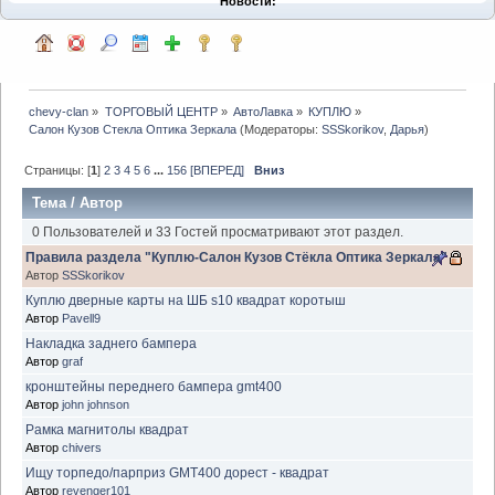
Новости:
chevy-clan
»
ТОРГОВЫЙ ЦЕНТР
»
АвтоЛавка
»
КУПЛЮ
»
Салон Кузов Стекла Оптика Зеркала
(Модераторы:
SSSkorikov
,
Дарья
)
Страницы: [
1
]
2
3
4
5
6
...
156
[ВПЕРЕД]
Вниз
Тема
/
Автор
0 Пользователей и 33 Гостей просматривают этот раздел.
Правила раздела "Куплю-Салон Кузов Стёкла Оптика Зеркала"
Автор
SSSkorikov
Куплю дверные карты на ШБ s10 квадрат коротыш
Автор
Pavell9
Накладка заднего бампера
Автор
graf
кронштейны переднего бампера gmt400
Автор
john johnson
Рамка магнитолы квадрат
Автор
chivers
Ищу торпедо/парприз GMT400 дорест - квадрат
Автор
revenger101