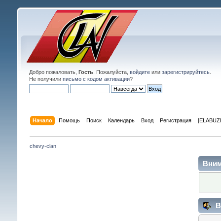
Добро пожаловать,
Гость
. Пожалуйста,
войдите
или
зарегистрируйтесь
.
Не получили
письмо с кодом активации
?
Начало
Помощь
Поиск
Календарь
Вход
Регистрация
[ELABUZE
chevy-clan
Вним
В