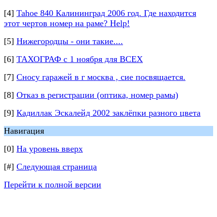
[4]
Tahoe 840 Калининград 2006 год. Где находится
этот чертов номер на раме? Help!
[5]
Нижегородцы - они такие....
[6]
ТАХОГРАФ с 1 ноября для ВСЕХ
[7]
Сносу гаражей в г москва , сие посвящается.
[8]
Отказ в регистрации (оптика, номер рамы)
[9]
Кадиллак Эскалейд 2002 заклёпки разного цвета
Навигация
[0]
На уровень вверх
[#]
Следующая страница
Перейти к полной версии