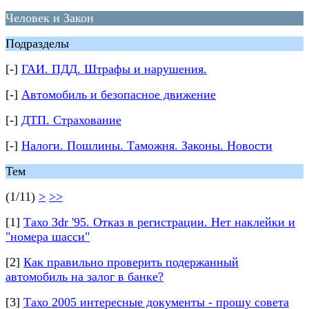
Человек и Закон
Подразделы
[-]
ГАИ. ПДД. Штрафы и нарушения.
[-]
Автомобиль и безопасное движение
[-]
ДТП. Страхование
[-]
Налоги. Пошлины. Таможня. Законы. Новости
Тем
(1/11)
>
>>
[1]
Тахо 3dr '95. Отказ в регистрации. Нет наклейки и
"номера шасси"
[2]
Как правильно проверить подержанный
автомобиль на залог в банке?
[3]
Тахо 2005 интересные документы - прошу совета