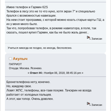
Имею телефон и Гармин 62S
Телефон в лесу это не то что нуно, хотя экран 7" и специально
брался с возможностью навигации.
На нем стоит программа, с которой можно юзать старые карты ГШ, а
их у меня много было.
Так что, попробовав телефон, в режиме навигатора, в поле, так
сказать, пошел купил Гармин, как бы не было жаль денег...
Записан
Учиться никогда не поздно, но иногда, бесполезно.
Акулыч
ПАТРИОТ
Откуда: Москва. Ясенево.
«
Ответ #4 :
Ноября 06, 2018, 08:45:16 pm »
Бронетелефона нету, конечно.
Но, каждому свое.
Ловят ЖПС, телефоны, все-таки похуже. Тачскрин не всегда
работает от холодных пальцев.
А этот, как топор. Очень доволен.
Записан