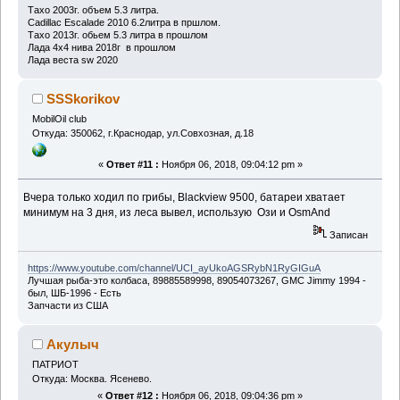
Тахо 2003г. объем 5.3 литра.
Cadillac Escalade 2010 6.2литра в пршлом.
Тахо 2013г. обьем 5.3 литра в прошлом
Лада 4х4 нива 2018г в прошлом
Лада веста sw 2020
SSSkorikov
MobilOil club
Откуда: 350062, г.Краснодар, ул.Совхозная, д.18
«
Ответ #11 :
Ноября 06, 2018, 09:04:12 pm »
Вчера только ходил по грибы, Blackview 9500, батареи хватает
минимум на 3 дня, из леса вывел, использую Ози и OsmAnd
Записан
https://www.youtube.com/channel/UCI_ayUkoAGSRybN1RyGIGuA
Лучшая рыба-это колбаса, 89885589998, 89054073267, GMC Jimmy 1994 -
был, ШБ-1996 - Есть
Запчасти из США
Акулыч
ПАТРИОТ
Откуда: Москва. Ясенево.
«
Ответ #12 :
Ноября 06, 2018, 09:04:36 pm »