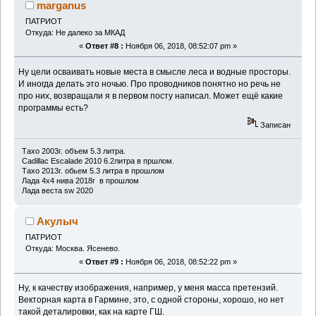
marganus
ПАТРИОТ
Откуда: Не далеко за МКАД
«
Ответ #8 :
Ноября 06, 2018, 08:52:07 pm »
Ну цели осваивать новые места в смысле леса и водные просторы.
И иногда делать это ночью. Про проводников понятно но речь не
про них, возвращали я в первом посту написал. Может ещё какие
программы есть?
Записан
Тахо 2003г. объем 5.3 литра.
Cadillac Escalade 2010 6.2литра в пршлом.
Тахо 2013г. обьем 5.3 литра в прошлом
Лада 4х4 нива 2018г в прошлом
Лада веста sw 2020
Акулыч
ПАТРИОТ
Откуда: Москва. Ясенево.
«
Ответ #9 :
Ноября 06, 2018, 08:52:22 pm »
Ну, к качеству изображения, например, у меня масса претензий.
Векторная карта в Гармине, это, с одной стороны, хорошо, но нет
такой деталировки, как на карте ГШ.