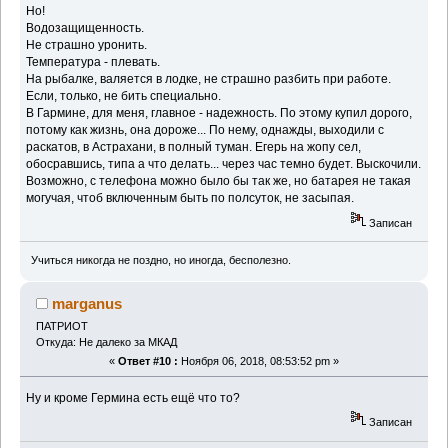
Но!
Водозащищенность.
Не страшно уронить.
Температура - плевать.
На рыбалке, валяется в лодке, не страшно разбить при работе.
Если, только, не бить специально.
В Гармине, для меня, главное - надежность. По этому купил дорого,
потому как жизнь, она дороже... По нему, однажды, выходили с
раскатов, в Астрахани, в полный туман. Егерь на жопу сел,
обосравшись, типа а что делать... через час темно будет. Выскочили.
Возможно, с телефона можно было бы так же, но батарея не такая
могучая, чтоб включенным быть по полсуток, не засыпая.
Записан
Учиться никогда не поздно, но иногда, бесполезно.
marganus
ПАТРИОТ
Откуда: Не далеко за МКАД
«
Ответ #10 :
Ноября 06, 2018, 08:53:52 pm »
Ну и кроме Гермина есть ещё что то?
Записан