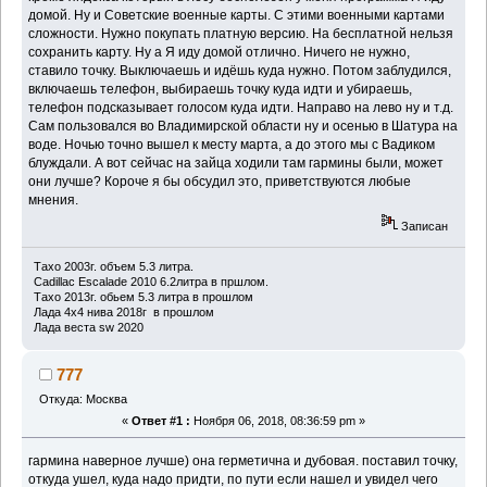
домой. Ну и Советские военные карты. С этими военными картами
сложности. Нужно покупать платную версию. На бесплатной нельзя
сохранить карту. Ну а Я иду домой отлично. Ничего не нужно,
ставило точку. Выключаешь и идёшь куда нужно. Потом заблудился,
включаешь телефон, выбираешь точку куда идти и убираешь,
телефон подсказывает голосом куда идти. Направо на лево ну и т.д.
Сам пользовался во Владимирской области ну и осенью в Шатура на
воде. Ночью точно вышел к месту марта, а до этого мы с Вадиком
блуждали. А вот сейчас на зайца ходили там гармины были, может
они лучше? Короче я бы обсудил это, приветствуются любые
мнения.
Записан
Тахо 2003г. объем 5.3 литра.
Cadillac Escalade 2010 6.2литра в пршлом.
Тахо 2013г. обьем 5.3 литра в прошлом
Лада 4х4 нива 2018г в прошлом
Лада веста sw 2020
777
Откуда: Москва
«
Ответ #1 :
Ноября 06, 2018, 08:36:59 pm »
гармина наверное лучше) она герметична и дубовая. поставил точку,
откуда ушел, куда надо придти, по пути если нашел и увидел чего