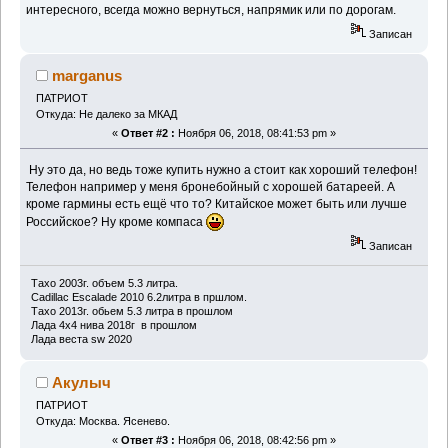
интересного, всегда можно вернуться, напрямик или по дорогам.
Записан
marganus
ПАТРИОТ
Откуда: Не далеко за МКАД
«
Ответ #2 :
Ноября 06, 2018, 08:41:53 pm »
Ну это да, но ведь тоже купить нужно а стоит как хороший телефон!
Телефон например у меня бронебойный с хорошей батареей. А
кроме гармины есть ещё что то? Китайское может быть или лучше
Российское? Ну кроме компаса
Записан
Тахо 2003г. объем 5.3 литра.
Cadillac Escalade 2010 6.2литра в пршлом.
Тахо 2013г. обьем 5.3 литра в прошлом
Лада 4х4 нива 2018г в прошлом
Лада веста sw 2020
Акулыч
ПАТРИОТ
Откуда: Москва. Ясенево.
«
Ответ #3 :
Ноября 06, 2018, 08:42:56 pm »