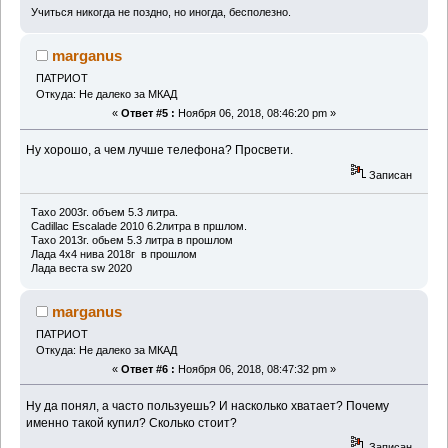
Учиться никогда не поздно, но иногда, бесполезно.
marganus
ПАТРИОТ
Откуда: Не далеко за МКАД
«
Ответ #5 :
Ноября 06, 2018, 08:46:20 pm »
Ну хорошо, а чем лучше телефона? Просвети.
Записан
Тахо 2003г. объем 5.3 литра.
Cadillac Escalade 2010 6.2литра в пршлом.
Тахо 2013г. обьем 5.3 литра в прошлом
Лада 4х4 нива 2018г в прошлом
Лада веста sw 2020
marganus
ПАТРИОТ
Откуда: Не далеко за МКАД
«
Ответ #6 :
Ноября 06, 2018, 08:47:32 pm »
Ну да понял, а часто пользуешь? И насколько хватает? Почему
именно такой купил? Сколько стоит?
Записан