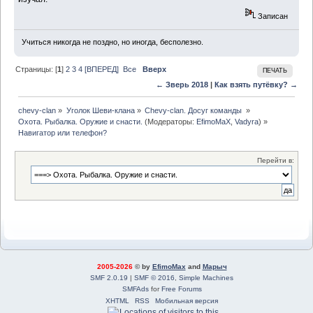
Записан
Учиться никогда не поздно, но иногда, бесполезно.
Страницы: [
1
]
2
3
4
[ВПЕРЕД]
Все
Вверх
ПЕЧАТЬ
← Зверь 2018
|
Как взять путёвку? →
chevy-clan
»
Уголок Шеви-клана
»
Chevy-clan. Досуг команды 
»
Охота. Рыбалка. Оружие и снасти.
(Модераторы:
EfimoMaX
,
Vadyra
) »
Навигатор или телефон?
Перейти в:
2005-2026
© by
EfimoMax
and
Марыч
SMF 2.0.19
|
SMF © 2016
,
Simple Machines
SMFAds
for
Free Forums
XHTML
RSS
Мобильная версия