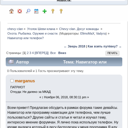
Новости:
chevy-clan
»
Уголок Шеви-клана
»
Chevy-clan. Досуг команды 
»
Охота. Рыбалка. Оружие и снасти.
(Модераторы:
EfimoMaX
,
Vadyra
) »
Навигатор или телефон?
← Зверь 2018
|
Как взять путёвку? →
Страницы: [
1
]
2
3
4
[ВПЕРЕД]
Все
Вниз
ПЕЧАТЬ
Автор
Тема: Навигатор или
телефон? (Прочитано 16640 раз)
0 Пользователей и 1 Гость просматривают эту тему.
marganus
ПАТРИОТ
Откуда: Не далеко за МКАД
«
:
Ноября 06, 2018, 08:30:11 pm »
Всем привет! Предлагаю обсудить в рамках форума такие девайсы.
Навигатор или программу навигации для телефона, чем лучше
пользоваться? Другие сайты и статьи я читал и изучал тему,
интересно мнение форумчан. Я лично пока использую телефон. Ну
кроме яндекса который в лесу бесполезен у меня программа Я иду