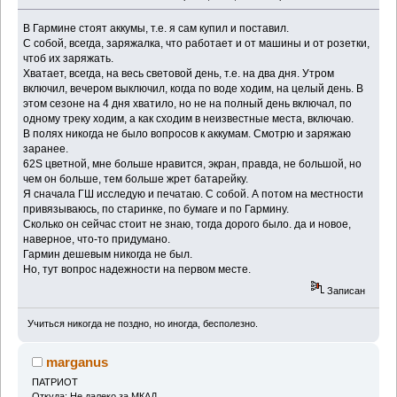
В Гармине стоят аккумы, т.е. я сам купил и поставил.
С собой, всегда, заряжалка, что работает и от машины и от розетки,
чтоб их заряжать.
Хватает, всегда, на весь световой день, т.е. на два дня. Утром
включил, вечером выключил, когда по воде ходим, на целый день. В
этом сезоне на 4 дня хватило, но не на полный день включал, по
одному треку ходим, а как сходим в неизвестные места, включаю.
В полях никогда не было вопросов к аккумам. Смотрю и заряжаю
заранее.
62S цветной, мне больше нравится, экран, правда, не большой, но
чем он больше, тем больше жрет батарейку.
Я сначала ГШ исследую и печатаю. С собой. А потом на местности
привязываюсь, по старинке, по бумаге и по Гармину.
Сколько он сейчас стоит не знаю, тогда дорого было. да и новое,
наверное, что-то придумано.
Гармин дешевым никогда не был.
Но, тут вопрос надежности на первом месте.
Записан
Учиться никогда не поздно, но иногда, бесполезно.
marganus
ПАТРИОТ
Откуда: Не далеко за МКАД