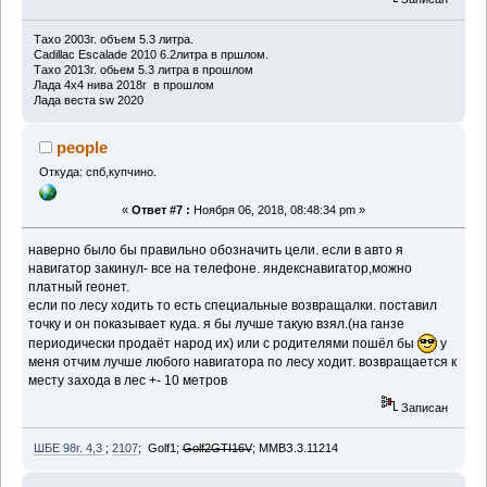
Тахо 2003г. объем 5.3 литра.
Cadillac Escalade 2010 6.2литра в пршлом.
Тахо 2013г. обьем 5.3 литра в прошлом
Лада 4х4 нива 2018г в прошлом
Лада веста sw 2020
people
Откуда: спб,купчино.
«
Ответ #7 :
Ноября 06, 2018, 08:48:34 pm »
наверно было бы правильно обозначить цели. если в авто я
навигатор закинул- все на телефоне. яндекснавигатор,можно
платный геонет.
если по лесу ходить то есть специальные возвращалки. поставил
точку и он показывает куда. я бы лучше такую взял.(на ганзе
периодически продаёт народ их) или с родителями пошёл бы
у
меня отчим лучше любого навигатора по лесу ходит. возвращается к
месту захода в лес +- 10 метров
Записан
ШБЕ 98г. 4,3
;
2107
; Golf1;
Golf2GTI16V
; ММВЗ.3.11214