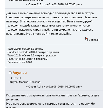
«
Ответ #13 :
Ноября 06, 2018, 09:07:46 pm »
Для меня лично конечно есть одно преимущество в навигатора.
Например я сохранил какие то точки в разных районах. Наверное
навсегда. В телефоне это вот не всегда так. Был у меня другой
телефон, я разбежался и наставил там точек много. А потом
телефон вышел из строя и всё, точки сохраненные не удалось
восстановить. Но из леса выйти одно спокойно.
Записан
Тахо 2003г. объем 5.3 литра.
Cadillac Escalade 2010 6.2литра в пршлом.
Тахо 2013г. обьем 5.3 литра в прошлом
Лада 4х4 нива 2018г в прошлом
Лада веста sw 2020
Акулыч
ПАТРИОТ
Откуда: Москва. Ясенево.
«
Ответ #14 :
Ноября 06, 2018, 09:09:52 pm »
По сравнению с смартом, писать описание точек, в Гармине, сущее
мучение.
Но у него есть возможность с компом связываться, по моему. Не
изучал.