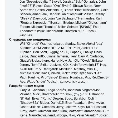
Jon "Sesquipedalian" Stovell, Jessica "Suki" González, John
"live627" Rayes, Oscar "Ozp" Rydhé, Shawn Bulen, Norv,
Aaron van Geffen, Antechinus, Bjoern "Bloc" Kristiansen, Colin
Schoen, emanuele, Hendrik Jan "Compuart" Visser, Jeremy
"SleePy" Darwood, Juan "JayBachatero" Hernandez, Karl
"RegularExpression" Benson, Grudge, Michael "Oldiesmann"
Eshom, Michael "Thantos" Miller, Selman "[SiNaN]" Eser,
Theodore "Orstio" Hildebrandt, Thorsten "TE" Eurich и
winrules
Специалистам поддержки
Will "Kindred" Wagner, lurkalot, shadav, Steve, Aleksi "Lex"
Kilpinen, JimM, Adish "(F.L.A.M.E.R)" Patel, Aleksi "Lex"
Kilpinen, Ben Scott, Bigguy, br360, CapadY, Chalky, Chas
Large, Duncan85, Eliana Tamerin, Fiery, Gary M. Gadsdon,
GigaWatt, gbsothere, Harro, Huw, Jan-Olof "Owdy" Eriksson,
Jeremy "jerm" Strike, Justyne, K@, Kevin "greyknight17" Hou,
KGIII, Kill Em All, margarett, Mattitude, Mashby, Mick G.,
Michele "Illori" Davis, MrPhil, Nick "Fizzy" Dyer, Nick "Ha²",
Paul_Pauline, Piro "Sarge" Dhima, Rumbaar, Pitti, RedOne, S-
Ace, Wade "sησω" Poulsen, xenovanis и ziycon
Разработчикам модов
Gary M. Gadsdon, Diego Andrés, Jonathan "vbgamer45"
Valentin, Mick., Brad "IchBin™" Grow, ディン1031, Brannon
"B" Hall, Bryan "Runic" Deakin, Bugo, Bulakbol, Colin
"Shadow82x" Blaber, Daniel15, Eren Yasarkurt, Gwenwyfar,
Jason "JBlaze" Clemons, Jerry, Joker™, Kays, Killer Possum,
Kirby, Matt "SlammedDime" Zuba, Matthew "Labradoodle-360"
Kerle, NanoSector, nend, Nibogo, Niko, Peter "Arantor" Spicer,