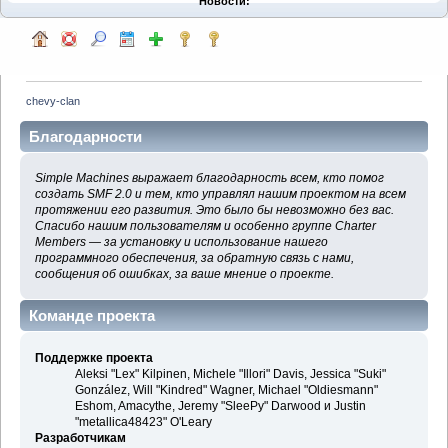
Новости:
chevy-clan
Благодарности
Simple Machines выражает благодарность всем, кто помог
создать SMF 2.0 и тем, кто управлял нашим проектом на всем
протяжении его развития. Это было бы невозможно без вас.
Спасибо нашим пользователям и особенно группе Charter
Members — за установку и использование нашего
программного обеспечения, за обратную связь с нами,
сообщения об ошибках, за ваше мнение о проекте.
Команде проекта
Поддержке проекта
Aleksi "Lex" Kilpinen, Michele "Illori" Davis, Jessica "Suki"
González, Will "Kindred" Wagner, Michael "Oldiesmann"
Eshom, Amacythe, Jeremy "SleePy" Darwood и Justin
"metallica48423" O'Leary
Разработчикам