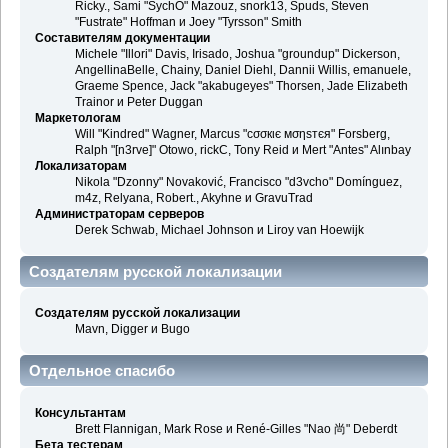
Ricky., Sami "SychO" Mazouz, snork13, Spuds, Steven
"Fustrate" Hoffman и Joey "Tyrsson" Smith
Составителям документации
Michele "Illori" Davis, Irisado, Joshua "groundup" Dickerson,
AngellinaBelle, Chainy, Daniel Diehl, Dannii Willis, emanuele,
Graeme Spence, Jack "akabugeyes" Thorsen, Jade Elizabeth
Trainor и Peter Duggan
Маркетологам
Will "Kindred" Wagner, Marcus "cσσкιє мσηѕтєя" Forsberg,
Ralph "[n3rve]" Otowo, rickC, Tony Reid и Mert "Antes" Alınbay
Локализаторам
Nikola "Dzonny" Novaković, Francisco "d3vcho" Domínguez,
m4z, Relyana, Robert., Akyhne и GravuTrad
Администраторам серверов
Derek Schwab, Michael Johnson и Liroy van Hoewijk
Создателям русской локализации
Создателям русской локализации
Mavn, Digger и Bugo
Отдельное спасибо
Консультантам
Brett Flannigan, Mark Rose и René-Gilles "Nao 尚" Deberdt
Бета тестерам