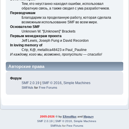
Тем, кто неустанно находил ошибки, использовал
обратную связь, а также сводил с ума разработчиков.
Переводчикам
Благодарим за проделанную работу, которая сделала
возможным использование SMF во всем мире.
Основателю SMF
Unknown W. "[Unknown]" Brackets
Первым менеджерам проекта
Jeff Lewis, Joseph Fung и David Recordon
In loving memory of
Crip, K@, metallica48423 и Paul_Pauline
И каждому, кого мы, возможно, пропустили — спасибо!
Авторские права
Форум
SMF 2.0.19
|
SMF © 2016
,
Simple Machines
SMFAds
for
Free Forums
2005-2026
© by
EfimoMax
and
Марыч
SMF 2.0.19
|
SMF © 2016
,
Simple Machines
SMFAds
for
Free Forums