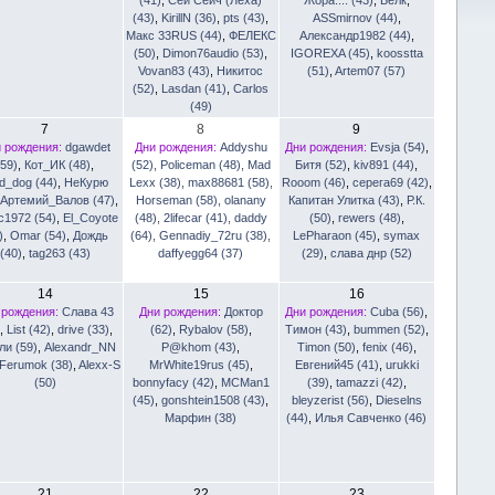
(43)
,
KirillN (36)
,
pts (43)
,
ASSmirnov (44)
,
Макс 33RUS (44)
,
ФЕЛЕКС
Александр1982 (44)
,
(50)
,
Dimon76audio (53)
,
IGOREXA (45)
,
koosstta
Vovan83 (43)
,
Никитос
(51)
,
Artem07 (57)
(52)
,
Lasdan (41)
,
Carlos
(49)
7
8
9
 рождения:
dgawdet
Дни рождения:
Addyshu
Дни рождения:
Evsja (54)
,
(59)
,
Кот_ИК (48)
,
(52)
,
Policeman (48)
,
Mad
Битя (52)
,
kiv891 (44)
,
d_dog (44)
,
НеКурю
Lexx (38)
,
max88681 (58)
,
Rooom (46)
,
серега69 (42)
,
,
Артемий_Валов (47)
,
Horseman (58)
,
olanany
Капитан Улитка (43)
,
Р.К.
с1972 (54)
,
El_Coyote
(48)
,
2lifecar (41)
,
daddy
(50)
,
rewers (48)
,
)
,
Omar (54)
,
Дождь
(64)
,
Gennadiy_72ru (38)
,
LePharaon (45)
,
symax
(40)
,
tag263 (43)
daffyegg64 (37)
(29)
,
слава днр (52)
14
15
16
 рождения:
Слава 43
Дни рождения:
Доктор
Дни рождения:
Cuba (56)
,
,
List (42)
,
drive (33)
,
(62)
,
Rybalov (58)
,
Тимон (43)
,
bummen (52)
,
ли (59)
,
Alexandr_NN
P@khom (43)
,
Timon (50)
,
fenix (46)
,
Ferumok (38)
,
Alexx-S
MrWhite19rus (45)
,
Евгений45 (41)
,
urukki
(50)
bonnyfacy (42)
,
MCMan1
(39)
,
tamazzi (42)
,
(45)
,
gonshtein1508 (43)
,
bleyzerist (56)
,
Dieselns
Марфин (38)
(44)
,
Илья Савченко (46)
21
22
23