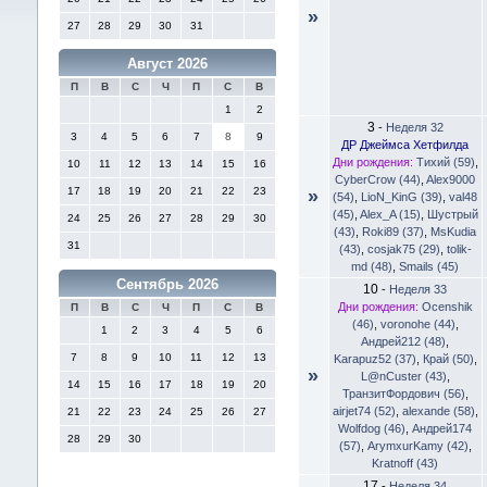
»
27
28
29
30
31
Август 2026
П
В
С
Ч
П
С
В
1
2
3
-
Неделя 32
3
4
5
6
7
8
9
ДР Джеймса Хетфилда
Дни рождения:
Тихий (59)
,
10
11
12
13
14
15
16
CyberCrow (44)
,
Alex9000
17
18
19
20
21
22
23
»
(54)
,
LioN_KinG (39)
,
val48
(45)
,
Alex_A (15)
,
Шустрый
24
25
26
27
28
29
30
(43)
,
Roki89 (37)
,
MsKudia
31
(43)
,
cosjak75 (29)
,
tolik-
md (48)
,
Smails (45)
Сентябрь 2026
10
-
Неделя 33
Дни рождения:
Ocenshik
П
В
С
Ч
П
С
В
(46)
,
voronohe (44)
,
1
2
3
4
5
6
Андрей212 (48)
,
7
8
9
10
11
12
13
Karapuz52 (37)
,
Край (50)
,
»
L@nCuster (43)
,
14
15
16
17
18
19
20
ТранзитФордович (56)
,
airjet74 (52)
,
alexande (58)
,
21
22
23
24
25
26
27
Wolfdog (46)
,
Андрей174
28
29
30
(57)
,
ArymxurKamy (42)
,
Kratnoff (43)
17
-
Неделя 34