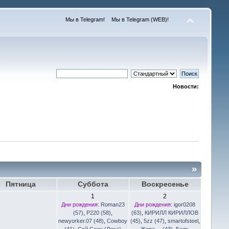
Мы в Telegram!
Мы в Telegram (WEB)!
Новости:
»
Пятница
Суббота
Воскресенье
1
2
Дни рождения:
Roman23
Дни рождения:
igor0208
(57)
,
Р220 (58)
,
(63)
,
КИРИЛЛ КИРИЛЛОВ
newyorker.07 (48)
,
Cowboy
(45)
,
5zz (47)
,
smartofsteel
,
(41)
,
Сей Сеич (Леха)
Жора.... (43)
,
Белк
,