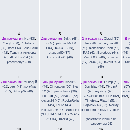
4
5
6
Дни рождения:
iva (53)
,
Дни рождения:
Jekki (45)
,
Дни рождения:
Glagol (50)
,
Дни
Oleg B (60)
,
Dzhekson
tor (46)
,
petrovich5880
dimon69 (57)
,
шурик 68
(55)
,
kost (43)
,
Бакс Бани
(46)
,
Hexus13 (40)
,
(46)
,
aleksandor-kash (48)
,
ma
(42)
,
Татьяна Акимова
stasyan89 (37)
,
RAJ (42)
,
Borodeus (44)
,
(46)
(45)
,
AlexHawk94 (32)
,
kamchatka45 (48)
Миха8008 (46)
,
novoros
Алек
prostimenya (28)
(47)
,
olido (39)
,
favoritka23
(39
(48)
11
12
13
Дни рождения:
геннадий
Дни рождения:
Klopik82
Дни рождения:
Trump (45)
,
Дни
(62)
,
tiger (49)
,
котейка
(44)
,
DimonLion (50)
,
ilya
Stanislav (44)
,
Тёплый
(57)
(57)
,
32Егор32 (40)
92 (43)
,
promobass (38)
,
(45)
,
mystery (40)
,
ната
LeoLexII (50)
,
Silvestr (53)
,
FOXfainder (50)
,
niaz (52)
,
(62)
,
dexter24 (40)
,
RocknRolla
Timofeyz
,
Filatoff (52)
,
(45)
,
Thulle (45)
,
Борисыч 63 (63)
,
между
илюха1979 (47)
,
Senchiro
строк (45)
,
kirillay (Андрей)
(38)
,
НАТАЛИ ТВ
,
KOOK -
(42)
...
V8 (76)
,
Dizelist (40)
(нажмите сюда для
просмотра 16)
18
19
20