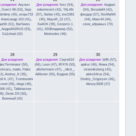
и рождения:
Акулыч
Дни рождения:
foxx (54)
,
Дни рождения:
Андрис
,
Олег1-98 (53)
,
Sepi
miloshevich (42)
,
TALAN
(54)
,
Boroda84 (42)
,
dmittriy (45)
,
игорь733
(57)
,
Stefan (43)
,
toxi1981
феодор (57)
,
NorMaNN
,
Александр 163 (41)
,
(45)
,
MayoR_22 (37)
,
(44)
,
Макс44 (44)
,
gatSh (51)
,
BarSwiss
Ka4OK (39)
,
Genpm1-1
сеня_абрамыч (70)
,
Андрей42RUS (53)
,
(41)
,
555Владимир (52)
,
Ga1ohad (42)
Medvedev (46)
28
29
30
Дни рождения:
Дни рождения:
Сергей19
Дни рождения:
b0fh (57)
,
jiecTerminator (50)
,
(66)
,
Leon (47)
,
fil7476 (50)
,
apikur (46)
,
Фома (54)
,
ushcaru
,
matte
,
Palez
afishermann (47)
,
_nikol_
,
stranniksberg (42)
,
42)
,
Andrey_K (35)
,
Айболит (50)
,
Бодров (55)
aleks54rus (54)
,
й К. (47)
,
Trombontini
Dmitriy_Grigoryev (45)
,
,
сеня (55)
,
olega (46)
,
Alexey3008 (37)
666 (41)
,
Tallahassee
39)
,
Denis DS (50)
,
Военный (42)