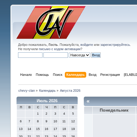
Добро пожаловать,
Гость
. Пожалуйста,
войдите
или
зарегистрируйтесь
.
Не получили
письмо с кодом активации
?
Начало
Помощь
Поиск
Календарь
Вход
Регистрация
[ELABUZ
chevy-clan
»
Календарь
»
Августа 2026
«
Июль 2026
П
В
С
Ч
П
С
В
Понедельник
1
2
3
4
5
6
7
8
9
10
11
12
13
14
15
16
17
18
19
20
21
22
23
24
25
26