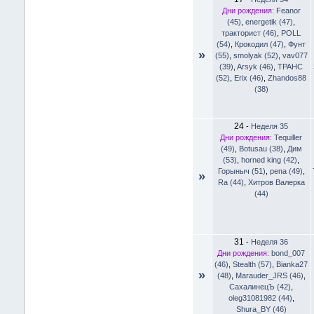
Дни рождения:
Feanor
(45)
,
energetik (47)
,
тракторист (46)
,
POLL
(54)
,
Крокодил (47)
,
Фунт
»
(55)
,
smolyak (52)
,
vav077
(39)
,
Arsyk (46)
,
TPAHC
(52)
,
Erix (46)
,
Zhandos88
(38)
24
-
Неделя 35
Дни рождения:
Tequiller
(49)
,
Botusau (38)
,
Дим
(53)
,
horned king (42)
,
Горыныч (51)
,
репа (49)
,
»
Ra (44)
,
Хитров Валерка
(44)
31
-
Неделя 36
Дни рождения:
bond_007
(46)
,
Stealth (57)
,
Bianka27
»
(48)
,
Marauder_JRS (46)
,
CахалинецЪ (42)
,
oleg31081982 (44)
,
Shura_BY (46)