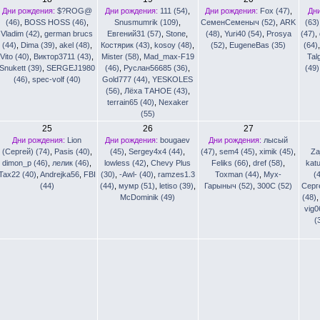
Дни рождения:
$?ROG@
Дни рождения:
111 (54)
,
Дни рождения:
Fox (47)
,
Дн
(46)
,
BOSS HOSS (46)
,
Snusmumrik (109)
,
СеменСеменыч (52)
,
ARK
(63)
Vladim (42)
,
german brucs
Евгений31 (57)
,
Stone
,
(48)
,
Yuri40 (54)
,
Prosya
(47)
,
(44)
,
Dima (39)
,
akel (48)
,
Костярик (43)
,
kosoy (48)
,
(52)
,
EugeneBas (35)
(64)
Vito (40)
,
Виктор3711 (43)
,
Mister (58)
,
Mad_max-F19
Tal
Snukett (39)
,
SERGEJ1980
(46)
,
Руслан56685 (36)
,
(49)
(46)
,
spec-volf (40)
Gold777 (44)
,
YESKOLES
(56)
,
Лёха ТАНОЕ (43)
,
terrain65 (40)
,
Nexaker
(55)
25
26
27
Дни рождения:
Lion
Дни рождения:
bougaev
Дни рождения:
лысый
(Сергей) (74)
,
Pasis (40)
,
(45)
,
Sergey4x4 (44)
,
(47)
,
sem4 (45)
,
ximik (45)
,
Za
dimon_p (46)
,
лелик (46)
,
lowless (42)
,
Chevy Plus
Feliks (66)
,
dref (58)
,
kat
Tax22 (40)
,
Andrejka56
,
FBI
(30)
,
-Awl- (40)
,
ramzes1.3
Toxman (44)
,
Мух-
(
(44)
(44)
,
мумр (51)
,
letiso (39)
,
Гарыныч (52)
,
300С (52)
Серге
McDominik (49)
(48)
vig0
(