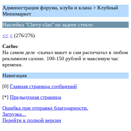
Администрация форума, клуба и клана > Клубный
Минимаркет
Наклейка "Chevy-clan" на заднее стекло
<<
<
(276/276)
Carlos
:
На самом деле -скачал макет и сам распечатал в любом
рекламном салоне. 100-150 рублей и максимум час
времени.
Навигация
[0]
Главная страница сообщений
[*]
Предыдущая страница
Ошибка при отправке благодарности.
Загрузка...
Перейти к полной версии