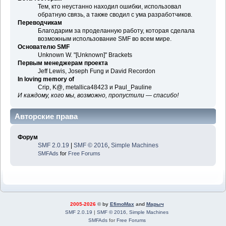
Тем, кто неустанно находил ошибки, использовал
обратную связь, а также сводил с ума разработчиков.
Переводчикам
Благодарим за проделанную работу, которая сделала
возможным использование SMF во всем мире.
Основателю SMF
Unknown W. "[Unknown]" Brackets
Первым менеджерам проекта
Jeff Lewis, Joseph Fung и David Recordon
In loving memory of
Crip, K@, metallica48423 и Paul_Pauline
И каждому, кого мы, возможно, пропустили — спасибо!
Авторские права
Форум
SMF 2.0.19
|
SMF © 2016
,
Simple Machines
SMFAds
for
Free Forums
2005-2026
© by
EfimoMax
and
Марыч
SMF 2.0.19
|
SMF © 2016
,
Simple Machines
SMFAds
for
Free Forums