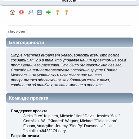
Новости:
chevy-clan
Благодарности
Simple Machines выражает благодарность всем, кто помог
создать SMF 2.0 и тем, кто управлял нашим проектом на всем
протяжении его развития. Это было бы невозможно без вас.
Спасибо нашим пользователям и особенно группе Charter
Members — за установку и использование нашего
программного обеспечения, за обратную связь с нами,
сообщения об ошибках, за ваше мнение о проекте.
Команде проекта
Поддержке проекта
Aleksi "Lex" Kilpinen, Michele "Illori" Davis, Jessica "Suki"
González, Will "Kindred" Wagner, Michael "Oldiesmann"
Eshom, Amacythe, Jeremy "SleePy" Darwood и Justin
"metallica48423" O'Leary
Разработчикам