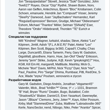
Jon "Sesquipedalian" Stovell, Jessica "Suki" González, John
"live627" Rayes, Oscar "Ozp" Rydhé, Shawn Bulen, Norv,
Aaron van Geffen, Antechinus, Bjoern "Bloc" Kristiansen, Colin
Schoen, emanuele, Hendrik Jan "Compuart" Visser, Jeremy
"SleePy" Darwood, Juan "JayBachatero" Hernandez, Karl
"RegularExpression" Benson, Grudge, Michael "Oldiesmann"
Eshom, Michael "Thantos" Miller, Selman "[SiNaN]" Eser,
Theodore "Orstio" Hildebrandt, Thorsten "TE" Eurich и
winrules
Специалистам поддержки
Will "Kindred" Wagner, lurkalot, shadav, Steve, Aleksi "Lex"
Kilpinen, JimM, Adish "(F.L.A.M.E.R)" Patel, Aleksi "Lex"
Kilpinen, Ben Scott, Bigguy, br360, CapadY, Chalky, Chas
Large, Duncan85, Eliana Tamerin, Fiery, Gary M. Gadsdon,
GigaWatt, gbsothere, Harro, Huw, Jan-Olof "Owdy" Eriksson,
Jeremy "jerm" Strike, Justyne, K@, Kevin "greyknight17" Hou,
KGIII, Kill Em All, margarett, Mattitude, Mashby, Mick G.,
Michele "Illori" Davis, MrPhil, Nick "Fizzy" Dyer, Nick "Ha²",
Paul_Pauline, Piro "Sarge" Dhima, Rumbaar, Pitti, RedOne, S-
Ace, Wade "sησω" Poulsen, xenovanis и ziycon
Разработчикам модов
Gary M. Gadsdon, Diego Andrés, Jonathan "vbgamer45"
Valentin, Mick., Brad "IchBin™" Grow, ディン1031, Brannon
"B" Hall, Bryan "Runic" Deakin, Bugo, Bulakbol, Colin
"Shadow82x" Blaber, Daniel15, Eren Yasarkurt, Gwenwyfar,
Jason "JBlaze" Clemons, Jerry, Joker™, Kays, Killer Possum,
Kirby, Matt "SlammedDime" Zuba, Matthew "Labradoodle-360"
Kerle, NanoSector, nend, Nibogo, Niko, Peter "Arantor" Spicer,