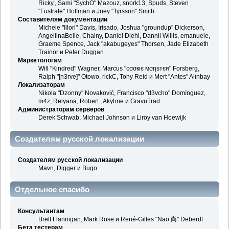
Ricky., Sami "SychO" Mazouz, snork13, Spuds, Steven
"Fustrate" Hoffman и Joey "Tyrsson" Smith
Составителям документации
Michele "Illori" Davis, Irisado, Joshua "groundup" Dickerson,
AngellinaBelle, Chainy, Daniel Diehl, Dannii Willis, emanuele,
Graeme Spence, Jack "akabugeyes" Thorsen, Jade Elizabeth
Trainor и Peter Duggan
Маркетологам
Will "Kindred" Wagner, Marcus "cσσкιє мσηѕтєя" Forsberg,
Ralph "[n3rve]" Otowo, rickC, Tony Reid и Mert "Antes" Alınbay
Локализаторам
Nikola "Dzonny" Novaković, Francisco "d3vcho" Domínguez,
m4z, Relyana, Robert., Akyhne и GravuTrad
Администраторам серверов
Derek Schwab, Michael Johnson и Liroy van Hoewijk
Создателям русской локализации
Создателям русской локализации
Mavn, Digger и Bugo
Отдельное спасибо
Консультантам
Brett Flannigan, Mark Rose и René-Gilles "Nao 尚" Deberdt
Бета тестерам