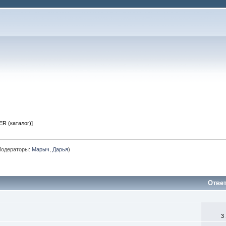
R (каталог)]
одераторы:
Марыч
,
Дарья
)
Отве
3