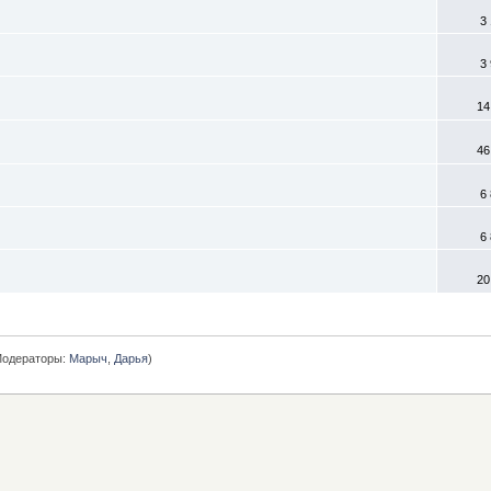
3
3
14
46
6
6
20
одераторы:
Марыч
,
Дарья
)