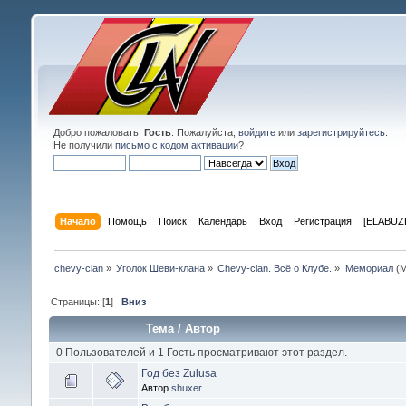
Добро пожаловать,
Гость
. Пожалуйста,
войдите
или
зарегистрируйтесь
.
Не получили
письмо с кодом активации
?
Начало
Помощь
Поиск
Календарь
Вход
Регистрация
[ELABUZE
chevy-clan
»
Уголок Шеви-клана
»
Chevy-clan. Всё о Клубе.
»
Мемориал
(М
Страницы: [
1
]
Вниз
Тема
/
Автор
0 Пользователей и 1 Гость просматривают этот раздел.
Год без Zulusa
Автор
shuxer