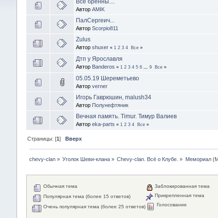
Все бренны....
Автор
AMIK
ПалСергеич...
Автор
Scorpio811
Zulus
Автор
shuxer
«
1
2
3
4
Все
»
Дтп у Ярославля
Автор
Banderos
«
1
2
3
4
5
6
...
9
Все
»
05.05.19 Шереметьево
Автор
verner
Игорь Гаврюшин, malush34
Автор
Полунефтяник
Вечная память. Timur. Тимур Валиев
Автор
eka-parts
«
1
2
3
4
Все
»
Страницы: [
1
]
Вверх
chevy-clan
»
Уголок Шеви-клана
»
Chevy-clan. Всё о Клубе.
»
Мемориал
(М
Обычная тема
Заблокированная тема
Прикрепленная тема
Популярная тема (более 15 ответов)
Голосование
Очень популярная тема (более 25 ответов)