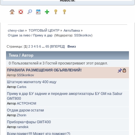
Новости:
chevy-clan
»
ТОРГОВЫЙ ЦЕНТР
»
АвтоЛавка
»
Отдам за пиво / Приму в дар 
(Модератор:
SSSkorikov
)
Страницы: [
1
]
2
3
4
5
6
...
65
[ВПЕРЕД]
Вниз
Тема
/
Автор
0 Пользователей и 3 Гостей просматривают этот раздел.
ПРАВИЛА РАЗМЕЩЕНИЯ ОБЪЯВЛЕНИЙ!
Автор
SSSkorikov
Штатную магнитолу 400 ищу
Автор
Carlos
Приму в дар БУ задние и передние амортизаторы БУ GM на Sabur
GMT800
Автор
ACTPOHOM
Отдам даром остатки
Автор
Zhorin
Приборка+фары GMT400
Автор
ramdisk
Всем привет!!!! Может кто поможет?)