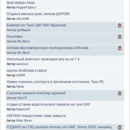
фар морды-лица
Автор
Андрей Брест
Отдам в умелые руки, скопом ДАРОМ!
Автор
лЫсЫйй
Бампер от Тахо GMT 800 (Круглая)
Автор
guMapuk
Ништяки
Автор
Mr.Alexx
Отдам два компрессора кондиционера в Москве.
Автор
Mr.Alexx
Неполный комплект прокладок впу ка на 7.4
Автор
капатыч
шрусы блэйзера старые
Автор
я9999
Нужен поршень суппорта в приличном состоянии, Тахо 95
Автор
Nikita
Салоное зеркало блейзер круглый
Автор
Den73
отдам останки водительского зеркала на тахо 840
Автор
Кирилл47
GMT400 поворотники тема закрыта
Автор
Mojo Nixon
ОТДАНО (в СПБ) родную оптику от GMC Jimmy 2000, канадец.