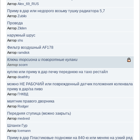
Автор
Alex_69_RUS
Приму в дар или недорого возьму тушку радиатора 5,7
Автор
Zubilo
Провода
Автор
Zliden
наружный шрус
Автор
shs
Фильтр воздушный AF178
Автор
ramdisk
Ключи торсиона и поворотные кулаки
Автор
scorn
куплю или приму в дар печку переднюю на тахо рестайл
Автор
deathfry
можно НЕ РАБОЧИЙ или поврежденный датчик положения коленвала
приму в дар/за пиво
Автор
ГНКВД
маятник правого дворника
Автор
Rodger
Передняя ступица (можно закрыть)
Автор
medved
Шланги Гур
Автор
Icemann
Приму в дар Пластиковые подножки на 840-ю или меняю на узкий ряд