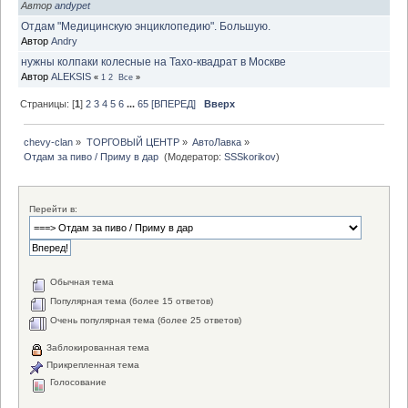
Автор
andypet
Отдам "Медицинскую энциклопедию". Большую.
Автор
Andry
нужны колпаки колесные на Тахо-квадрат в Москве
Автор
ALEKSIS
«
1
2
Все
»
Страницы: [
1
]
2
3
4
5
6
...
65
[ВПЕРЕД]
Вверх
chevy-clan
»
ТОРГОВЫЙ ЦЕНТР
»
АвтоЛавка
»
Отдам за пиво / Приму в дар 
(Модератор:
SSSkorikov
)
Перейти в:
Обычная тема
Популярная тема (более 15 ответов)
Очень популярная тема (более 25 ответов)
Заблокированная тема
Прикрепленная тема
Голосование