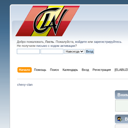
Добро пожаловать,
Гость
. Пожалуйста,
войдите
или
зарегистрируйтесь
.
Не получили
письмо с кодом активации
?
Начало
Помощь
Поиск
Календарь
Вход
Регистрация
[ELABUZE
chevy-clan
Вним
В