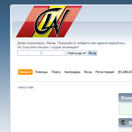
Добро пожаловать,
Гость
. Пожалуйста,
войдите
или
зарегистрируйтесь
.
Не получили
письмо с кодом активации
?
Начало
Помощь
Поиск
Календарь
Вход
Регистрация
[ELABUZE
chevy-clan
Вним
В