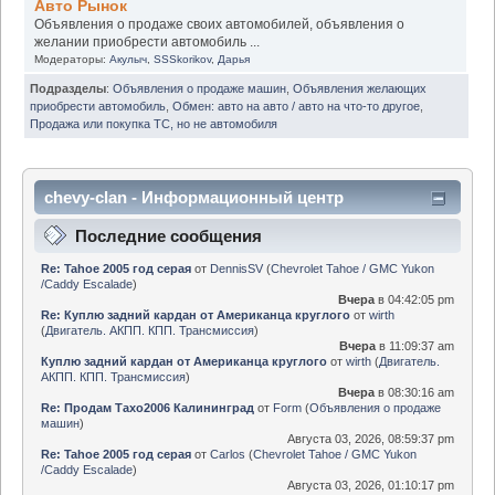
Авто Рынок
Объявления о продаже своих автомобилей, объявления о
желании приобрести автомобиль ...
Модераторы:
Акулыч
,
SSSkorikov
,
Дарья
Подразделы
:
Объявления о продаже машин
,
Объявления желающих
приобрести автомобиль
,
Обмен: авто на авто / авто на что-то другое
,
Продажа или покупка ТС, но не автомобиля
chevy-clan - Информационный центр
Последние сообщения
Re: Tahoe 2005 год серая
от
DennisSV
(
Chevrolet Tahoe / GMC Yukon
/Caddy Escalade
)
Вчера
в 04:42:05 pm
Re: Куплю задний кардан от Американца круглого
от
wirth
(
Двигатель. АКПП. КПП. Трансмиссия
)
Вчера
в 11:09:37 am
Куплю задний кардан от Американца круглого
от
wirth
(
Двигатель.
АКПП. КПП. Трансмиссия
)
Вчера
в 08:30:16 am
Re: Продам Тахо2006 Калининград
от
Form
(
Объявления о продаже
машин
)
Августа 03, 2026, 08:59:37 pm
Re: Tahoe 2005 год серая
от
Carlos
(
Chevrolet Tahoe / GMC Yukon
/Caddy Escalade
)
Августа 03, 2026, 01:10:17 pm