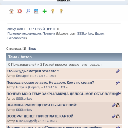
Новости:
chevy-clan
»
ТОРГОВЫЙ ЦЕНТР
»
Полезная информация. Правила
(Модераторы:
SSSkorikov
,
Дарья
,
Gendalfcvale
)
Страницы: [
1
]
Вниз
Тема
/
Автор
0 Пользователей и 2 Гостей просматривают этот раздел.
Кто-нибудь смотрел эти авто ?
Автор
Smeagorl
«
1
2
3
4
5
6
...
156
»
Помощь в осмотре авто. Не даром. Кому по силам?
Автор
Grayius (Серёга)
«
1
2
3
4
5
6
...
121
»
ПОЧЕМУ МОЮ ТЕМУ ЗАКРЫЛИ/КУДА ДЕЛОСЬ МОЕ ОБЪЯВЛЕНИЕ?
Автор
SSSkorikov
ПРАВИЛА РАЗМЕЩЕНИЯ ОБЪЯВЛЕНИЙ!
Автор
SSSkorikov
ВОЗВРАТ ДЕНЕГ ПРИ ОПЛАТЕ КАРТОЙ
Автор
bulan (Андрей)
«
1
2
3
4
Все
»
Что можно узнать из об"явления о продаже автомобиля.