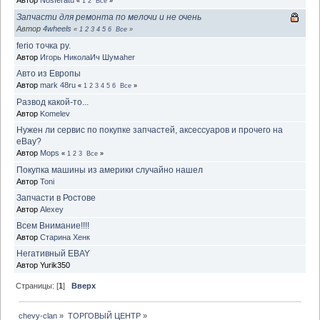
«
1
2
Все
»
Запчасти для ремонта по мелочи и не очень
Автор
4wheels
«
1
2
3
4
5
6
Все
»
ferio точка ру.
Автор
Игорь НиколаИч Шумаher
Авто из Европы
Автор
mark 48ru
«
1
2
3
4
5
6
Все
»
Развод какой-то...
Автор
Komelev
Нужен ли сервис по покупке запчастей, аксессуаров и прочего на
eBay?
Автор
Mops
«
1
2
3
Все
»
Покупка машины из америки случайно нашел
Автор
Toni
Запчасти в Ростове
Автор
Alexey
Всем Внимание!!!!
Автор
Старина Хенк
Негативный EBAY
Автор Yurik350
Страницы: [
1
]
Вверх
chevy-clan
»
ТОРГОВЫЙ ЦЕНТР
»