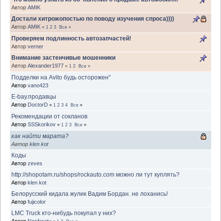
Автор
AMIK
Достали хитрожопостью по поводу изучения спроса))))
Автор
AMIK
«
1
2
3
Все
»
Проверяем подлинность автозапчастей!
Автор
verner
Внимание застенчивые мошенники
Автор
Alexander1977
«
1
2
Все
»
Подделки на Avito будь осторожен"
Автор
vano423
E-bay.продавцы
Автор
DoctorD
«
1
2
3
4
Все
»
Рекомендации от сокланов
Автор
SSSkorikov
«
1
2
3
Все
»
как найти марата?
Автор
klen kot
Коды
Автор
zeves
http://shopotam.ru/shops/rockauto.com можно ли тут куплять?
Автор
klen kot
Белорусский кидала жулик Вадим Бордан. не лоханись!
Автор
fujicolor
LMC Truck кто-нибудь покупал у них?
Автор
Nosferatu