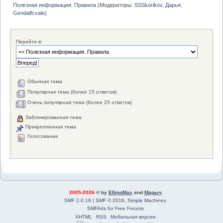
Полезная информация. Правила
(Модераторы:
SSSkorikov
,
Дарья
,
Gendalfcvale
)
Перейти в:
Обычная тема
Популярная тема (более 15 ответов)
Очень популярная тема (более 25 ответов)
Заблокированная тема
Прикрепленная тема
Голосование
2005-2026
© by
EfimoMax
and
Марыч
SMF 2.0.19
|
SMF © 2016
,
Simple Machines
SMFAds
for
Free Forums
XHTML
RSS
Мобильная версия