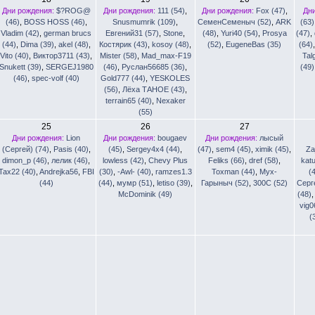
Дни рождения:
$?ROG@
Дни рождения:
111 (54)
,
Дни рождения:
Fox (47)
,
Дн
(46)
,
BOSS HOSS (46)
,
Snusmumrik (109)
,
СеменСеменыч (52)
,
ARK
(63)
Vladim (42)
,
german brucs
Евгений31 (57)
,
Stone
,
(48)
,
Yuri40 (54)
,
Prosya
(47)
,
(44)
,
Dima (39)
,
akel (48)
,
Костярик (43)
,
kosoy (48)
,
(52)
,
EugeneBas (35)
(64)
Vito (40)
,
Виктор3711 (43)
,
Mister (58)
,
Mad_max-F19
Tal
Snukett (39)
,
SERGEJ1980
(46)
,
Руслан56685 (36)
,
(49)
(46)
,
spec-volf (40)
Gold777 (44)
,
YESKOLES
(56)
,
Лёха ТАНОЕ (43)
,
terrain65 (40)
,
Nexaker
(55)
25
26
27
Дни рождения:
Lion
Дни рождения:
bougaev
Дни рождения:
лысый
(Сергей) (74)
,
Pasis (40)
,
(45)
,
Sergey4x4 (44)
,
(47)
,
sem4 (45)
,
ximik (45)
,
Za
dimon_p (46)
,
лелик (46)
,
lowless (42)
,
Chevy Plus
Feliks (66)
,
dref (58)
,
kat
Tax22 (40)
,
Andrejka56
,
FBI
(30)
,
-Awl- (40)
,
ramzes1.3
Toxman (44)
,
Мух-
(
(44)
(44)
,
мумр (51)
,
letiso (39)
,
Гарыныч (52)
,
300С (52)
Серге
McDominik (49)
(48)
vig0
(