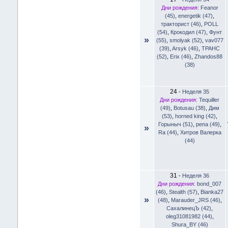
Дни рождения:
Feanor
(45)
,
energetik (47)
,
тракторист (46)
,
POLL
(54)
,
Крокодил (47)
,
Фунт
»
(55)
,
smolyak (52)
,
vav077
(39)
,
Arsyk (46)
,
TPAHC
(52)
,
Erix (46)
,
Zhandos88
(38)
24
-
Неделя 35
Дни рождения:
Tequiller
(49)
,
Botusau (38)
,
Дим
(53)
,
horned king (42)
,
Горыныч (51)
,
репа (49)
,
»
Ra (44)
,
Хитров Валерка
(44)
31
-
Неделя 36
Дни рождения:
bond_007
(46)
,
Stealth (57)
,
Bianka27
»
(48)
,
Marauder_JRS (46)
,
CахалинецЪ (42)
,
oleg31081982 (44)
,
Shura_BY (46)