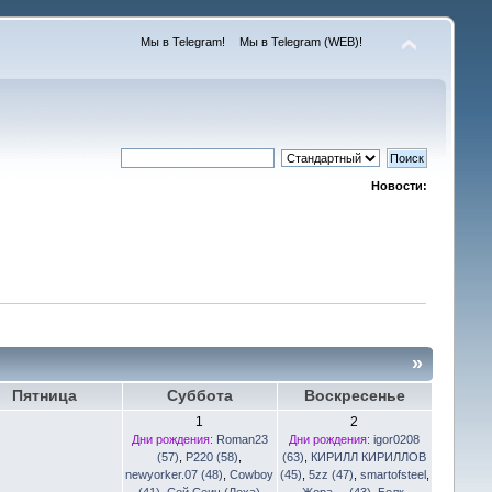
Мы в Telegram!
Мы в Telegram (WEB)!
Новости:
»
Пятница
Суббота
Воскресенье
1
2
Дни рождения:
Roman23
Дни рождения:
igor0208
(57)
,
Р220 (58)
,
(63)
,
КИРИЛЛ КИРИЛЛОВ
newyorker.07 (48)
,
Cowboy
(45)
,
5zz (47)
,
smartofsteel
,
(41)
,
Сей Сеич (Леха)
Жора.... (43)
,
Белк
,