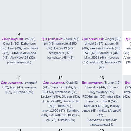
4
5
6
Дни рождения:
iva (53)
,
Дни рождения:
Jekki (45)
,
Дни рождения:
Glagol (50)
,
Дни
Oleg B (60)
,
Dzhekson
tor (46)
,
petrovich5880
dimon69 (57)
,
шурик 68
(55)
,
kost (43)
,
Бакс Бани
(46)
,
Hexus13 (40)
,
(46)
,
aleksandor-kash (48)
,
ma
(42)
,
Татьяна Акимова
stasyan89 (37)
,
RAJ (42)
,
Borodeus (44)
,
(46)
(45)
,
AlexHawk94 (32)
,
kamchatka45 (48)
Миха8008 (46)
,
novoros
Алек
prostimenya (28)
(47)
,
olido (39)
,
favoritka23
(39
(48)
11
12
13
Дни рождения:
геннадий
Дни рождения:
Klopik82
Дни рождения:
Trump (45)
,
Дни
(62)
,
tiger (49)
,
котейка
(44)
,
DimonLion (50)
,
ilya
Stanislav (44)
,
Тёплый
(57)
(57)
,
32Егор32 (40)
92 (43)
,
promobass (38)
,
(45)
,
mystery (40)
,
ната
LeoLexII (50)
,
Silvestr (53)
,
FOXfainder (50)
,
niaz (52)
,
(62)
,
dexter24 (40)
,
RocknRolla
Timofeyz
,
Filatoff (52)
,
(45)
,
Thulle (45)
,
Борисыч 63 (63)
,
между
илюха1979 (47)
,
Senchiro
строк (45)
,
kirillay (Андрей)
(38)
,
НАТАЛИ ТВ
,
KOOK -
(42)
...
V8 (76)
,
Dizelist (40)
(нажмите сюда для
просмотра 16)
18
19
20