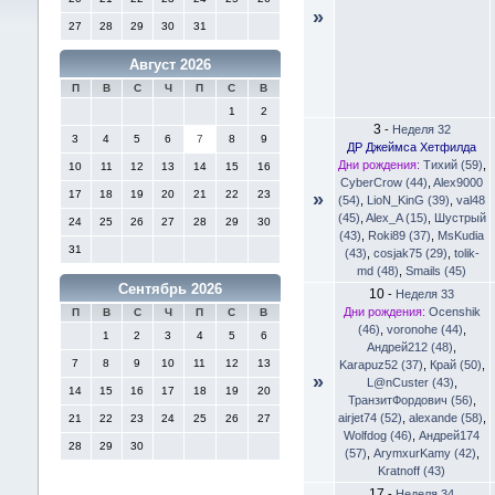
»
27
28
29
30
31
Август 2026
П
В
С
Ч
П
С
В
1
2
3
-
Неделя 32
3
4
5
6
7
8
9
ДР Джеймса Хетфилда
Дни рождения:
Тихий (59)
,
10
11
12
13
14
15
16
CyberCrow (44)
,
Alex9000
17
18
19
20
21
22
23
»
(54)
,
LioN_KinG (39)
,
val48
(45)
,
Alex_A (15)
,
Шустрый
24
25
26
27
28
29
30
(43)
,
Roki89 (37)
,
MsKudia
31
(43)
,
cosjak75 (29)
,
tolik-
md (48)
,
Smails (45)
Сентябрь 2026
10
-
Неделя 33
Дни рождения:
Ocenshik
П
В
С
Ч
П
С
В
(46)
,
voronohe (44)
,
1
2
3
4
5
6
Андрей212 (48)
,
7
8
9
10
11
12
13
Karapuz52 (37)
,
Край (50)
,
»
L@nCuster (43)
,
14
15
16
17
18
19
20
ТранзитФордович (56)
,
airjet74 (52)
,
alexande (58)
,
21
22
23
24
25
26
27
Wolfdog (46)
,
Андрей174
28
29
30
(57)
,
ArymxurKamy (42)
,
Kratnoff (43)
17
-
Неделя 34