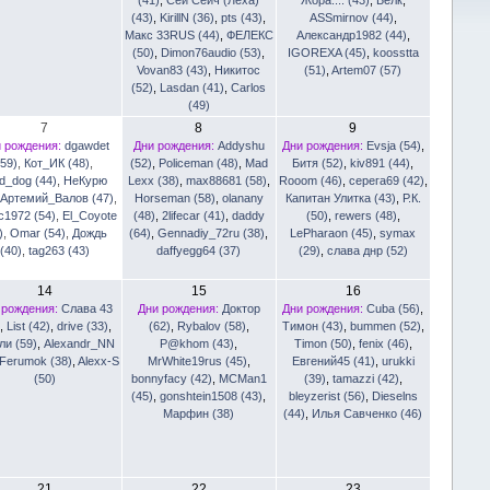
(43)
,
KirillN (36)
,
pts (43)
,
ASSmirnov (44)
,
Макс 33RUS (44)
,
ФЕЛЕКС
Александр1982 (44)
,
(50)
,
Dimon76audio (53)
,
IGOREXA (45)
,
koosstta
Vovan83 (43)
,
Никитос
(51)
,
Artem07 (57)
(52)
,
Lasdan (41)
,
Carlos
(49)
7
8
9
 рождения:
dgawdet
Дни рождения:
Addyshu
Дни рождения:
Evsja (54)
,
(59)
,
Кот_ИК (48)
,
(52)
,
Policeman (48)
,
Mad
Битя (52)
,
kiv891 (44)
,
d_dog (44)
,
НеКурю
Lexx (38)
,
max88681 (58)
,
Rooom (46)
,
серега69 (42)
,
,
Артемий_Валов (47)
,
Horseman (58)
,
olanany
Капитан Улитка (43)
,
Р.К.
с1972 (54)
,
El_Coyote
(48)
,
2lifecar (41)
,
daddy
(50)
,
rewers (48)
,
)
,
Omar (54)
,
Дождь
(64)
,
Gennadiy_72ru (38)
,
LePharaon (45)
,
symax
(40)
,
tag263 (43)
daffyegg64 (37)
(29)
,
слава днр (52)
14
15
16
 рождения:
Слава 43
Дни рождения:
Доктор
Дни рождения:
Cuba (56)
,
,
List (42)
,
drive (33)
,
(62)
,
Rybalov (58)
,
Тимон (43)
,
bummen (52)
,
ли (59)
,
Alexandr_NN
P@khom (43)
,
Timon (50)
,
fenix (46)
,
Ferumok (38)
,
Alexx-S
MrWhite19rus (45)
,
Евгений45 (41)
,
urukki
(50)
bonnyfacy (42)
,
MCMan1
(39)
,
tamazzi (42)
,
(45)
,
gonshtein1508 (43)
,
bleyzerist (56)
,
Dieselns
Марфин (38)
(44)
,
Илья Савченко (46)
21
22
23