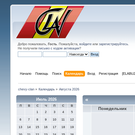
Добро пожаловать,
Гость
. Пожалуйста,
войдите
или
зарегистрируйтесь
.
Не получили
письмо с кодом активации
?
Начало
Помощь
Поиск
Календарь
Вход
Регистрация
[ELABUZ
chevy-clan
»
Календарь
»
Августа 2026
«
Июль 2026
П
В
С
Ч
П
С
В
Понедельник
1
2
3
4
5
6
7
8
9
10
11
12
13
14
15
16
17
18
19
20
21
22
23
24
25
26