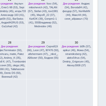
и рождения:
Акулыч
Дни рождения:
foxx (54)
,
Дни рождения:
Андрис
,
Олег1-98 (53)
,
Sepi
miloshevich (42)
,
TALAN
(54)
,
Boroda84 (42)
,
dmittriy (45)
,
игорь733
(57)
,
Stefan (43)
,
toxi1981
феодор (57)
,
NorMaNN
,
Александр 163 (41)
,
(45)
,
MayoR_22 (37)
,
(44)
,
Макс44 (44)
,
gatSh (51)
,
BarSwiss
Ka4OK (39)
,
Genpm1-1
сеня_абрамыч (70)
,
Андрей42RUS (53)
,
(41)
,
555Владимир (52)
,
Ga1ohad (42)
Medvedev (46)
28
29
30
Дни рождения:
Дни рождения:
Сергей19
Дни рождения:
b0fh (57)
,
jiecTerminator (50)
,
(66)
,
Leon (47)
,
fil7476 (50)
,
apikur (46)
,
Фома (54)
,
ushcaru
,
matte
,
Palez
afishermann (47)
,
_nikol_
,
stranniksberg (42)
,
42)
,
Andrey_K (35)
,
Айболит (50)
,
Бодров (55)
aleks54rus (54)
,
й К. (47)
,
Trombontini
Dmitriy_Grigoryev (45)
,
,
сеня (55)
,
olega (46)
,
Alexey3008 (37)
666 (41)
,
Tallahassee
39)
,
Denis DS (50)
,
Военный (42)