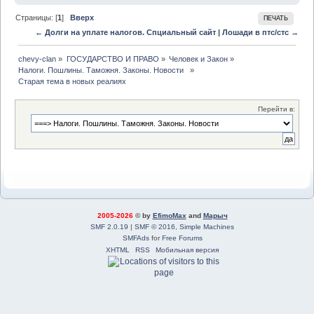
Страницы: [
1
]
Вверх
ПЕЧАТЬ
← Долги на уплате налогов. Спциальный сайт
|
Лошади в птс/стс →
chevy-clan
»
ГОСУДАРСТВО И ПРАВО
»
Человек и Закон
»
Налоги. Пошлины. Таможня. Законы. Новости  
»
Старая тема в новых реалиях
Перейти в:
2005-2026
© by
EfimoMax
and
Марыч
SMF 2.0.19
|
SMF © 2016
,
Simple Machines
SMFAds
for
Free Forums
XHTML
RSS
Мобильная версия