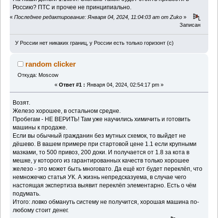
Россию? ПТС и прочее не принципиально.
«
Последнее редактирование: Января 04, 2024, 11:04:03 am от Zuko
»
Записан
У России нет никаких границ, у России есть только горизонт (с)
random clicker
Откуда: Moscow
«
Ответ #1 :
Января 04, 2024, 02:54:17 pm »
Возят.
Железо хорошее, в остальном средне.
Пробегам - НЕ ВЕРИТЬ! Там уже научились химичить и готовить
машины к продаже.
Если вы обычный гражданин без мутных схемок, то выйдет не
дёшево. В вашем примере при стартовой цене 1.1 если крупными
мазками, то 500 привоз, 200 доки. И получается от 1.8 за кота в
мешке, у которого из гарантированных качеств только хорошее
железо - это может быть многовато. Да ещё кот будет переклёп, что
немножечко статья УК. А жизнь непредсказуема, в случае чего
настоящая экспертиза выявит переклёп элементарно. Есть о чём
подумать.
Итого: ловко обмануть систему не получится, хорошая машина по-
любому стоит денег.