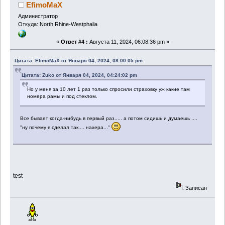
EfimoMaX
Администратор
Откуда: North Rhine-Westphalia
«
Ответ #4 :
Августа 11, 2024, 06:08:36 pm »
Цитата: EfimoMaX от Января 04, 2024, 08:00:05 pm
Цитата: Zuko от Января 04, 2024, 04:24:02 pm
Но у меня за 10 лет 1 раз только спросили страховку уж какие там
номера рамы и под стеклом.
Все бывает когда-нибудь в первый раз..... а потом сидишь и думаешь ....
"ну почему я сделал так.... нахера..."
test
Записан