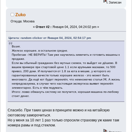
Записан
Zuko
Откуда: Москва
«
Ответ #2 :
Января 04, 2024, 04:24:02 pm »
Цитата: random clicker от Января 04, 2024, 02:54:17 pm
Возят.
Железо хорошее, в остальном средне.
Пробегам - НЕ ВЕРИТЬ! Там уже научились химичить и готовить машины к
продаже.
Если вы обычный гражданин без мутных схемок, то выйдет не дёшево. В
вашем примере при стартовой цене 1.1 если крупными мазками, то 500
привоз, 200 доки. И получается от 1.8 за кота в мешке, у которого из
гарантированных качеств только хорошее железо - это может быть
многовато. Да ещё кот будет переклёп, что немножечко статья УК. А жизнь
непредсказуема, в случае чего настоящая экспертиза выявит переклёп
элементарно. Есть о чём подумать.
Итого: ловко обмануть систему не получится, хорошая машина по-любому
стоит денег.
Спасибо. При таких ценах в принципе можно и на китайскую
скотовозку заморочиться.
Но у меня за 10 лет 1 раз только спросили страховку уж какие там
номера рамы и под стеклом.