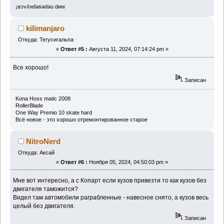
¡ʁɔvʎнdǝʚǝdǝu dиw
kilimanjaro
Откуда: Тегусигальпа
«
Ответ #5 :
Августа 11, 2024, 07:14:24 pm »
Все хорошо!
Записан
Kona Hoss matic 2008
RollerBlade
One Way Premio 10 skate hard
Всё новое - это хорошо отремонтированное старое
NitroNerd
Откуда: Аксай
«
Ответ #6 :
Ноября 05, 2024, 04:50:03 pm »
Мне вот интересно, а с Копарт если кузов привезти то как кузов без
двигателя таможится?
Видел там автомобили раграбленные - навесное снято, а кузов весь
целый без двигателя.
Записан