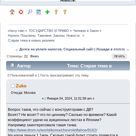
Новости:
chevy-clan
»
ГОСУДАРСТВО И ПРАВО
»
Человек и Закон
»
Налоги. Пошлины. Таможня. Законы. Новости  
»
Старая тема в новых реалиях
← Долги на уплате налогов. Спциальный сайт
|
Лошади в птс/стс →
Страницы: [
1
]
Вниз
ПЕЧАТЬ
Автор
Тема: Старая тема в
новых реалиях (Прочитано 16141 раз)
0 Пользователей и 1 Гость просматривают эту тему.
Zuko
Откуда: Москва
«
:
Января 04, 2024, 11:01:58 am »
Вопрос таков, что сейчас с конструкторами с ДВ?
Возят? Не возят? что по ценнику? Сколько по времени? Какой
коэффециент удачи на аукционных листах в Японии?
Например заинтересовала такая тачка:
https://www.drom.ru/world/korea/chevrolet/tahoe/9162/
На наши деньги 1.1млн. Сколько такой будет стоить привезти в