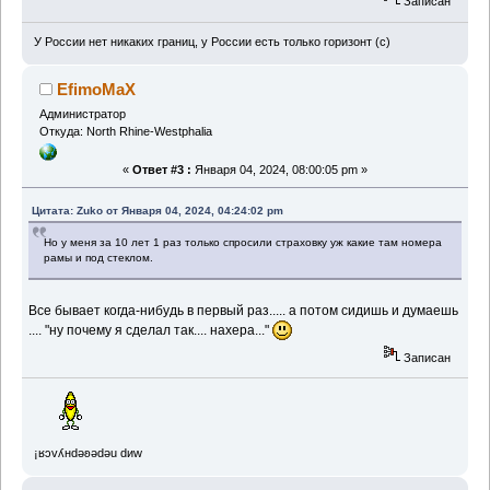
Записан
У России нет никаких границ, у России есть только горизонт (с)
EfimoMaX
Администратор
Откуда: North Rhine-Westphalia
«
Ответ #3 :
Января 04, 2024, 08:00:05 pm »
Цитата: Zuko от Января 04, 2024, 04:24:02 pm
Но у меня за 10 лет 1 раз только спросили страховку уж какие там номера
рамы и под стеклом.
Все бывает когда-нибудь в первый раз..... а потом сидишь и думаешь
.... "ну почему я сделал так.... нахера..."
Записан
¡ʁɔvʎнdǝʚǝdǝu dиw