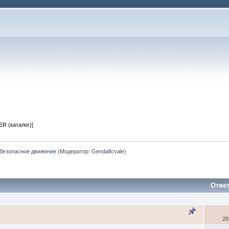
R (каталог)]
безопасное движение
(Модератор:
Gendalfcvale
)
Отве
28