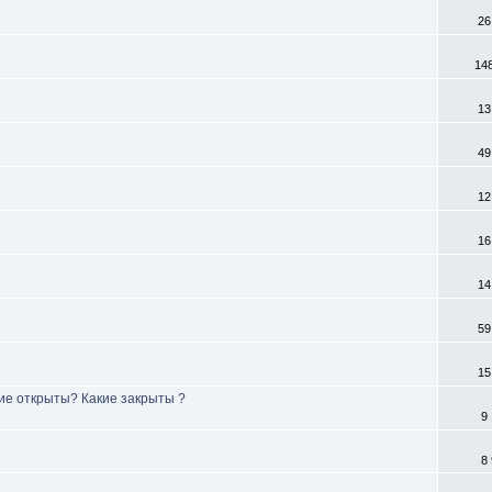
26
14
13
49
12
16
14
59
15
кие открыты? Какие закрыты ?
9
8