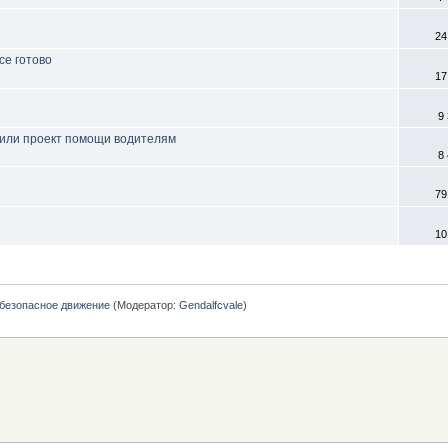
24
се готово
17
9
тили проект помощи водителям
8
79
10
безопасное движение
(Модератор:
Gendalfcvale
)