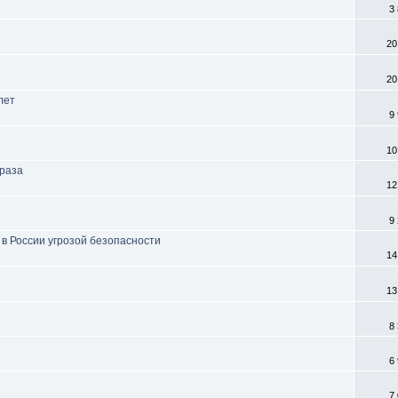
3
20
20
лет
9
10
 раза
12
9
в России угрозой безопасности
14
13
8
6
7