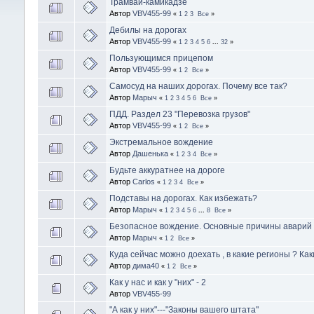
Трамваи-камикадзе
Автор
VBV455-99
«
1
2
3
Все
»
Дебилы на дорогах
Автор
VBV455-99
«
1
2
3
4
5
6
...
32
»
Пользующимся прицепом
Автор
VBV455-99
«
1
2
Все
»
Самосуд на наших дорогах. Почему все так?
Автор
Марыч
«
1
2
3
4
5
6
Все
»
ПДД. Раздел 23 "Перевозка грузов"
Автор
VBV455-99
«
1
2
Все
»
Экстремальное вождение
Автор
Дашенька
«
1
2
3
4
Все
»
Будьте аккуратнее на дороге
Автор
Carlos
«
1
2
3
4
Все
»
Подставы на дорогах. Как избежать?
Автор
Марыч
«
1
2
3
4
5
6
...
8
Все
»
Безопасное вождение. Основные причины аварий
Автор
Марыч
«
1
2
Все
»
Куда сейчас можно доехать , в какие регионы ? Ка
Автор
дима40
«
1
2
Все
»
Как у нас и как у "них" - 2
Автор
VBV455-99
"А как у них"---"Законы вашего штата"