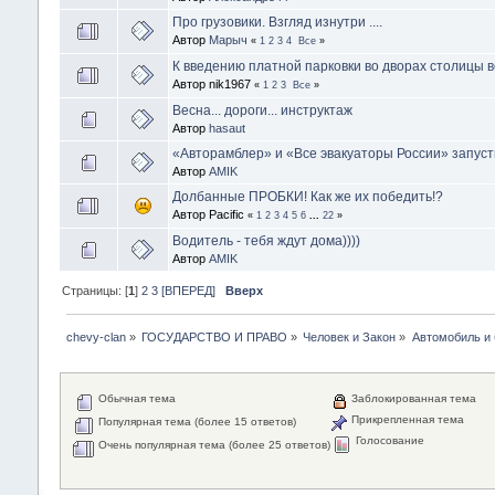
Про грузовики. Взгляд изнутри ....
Автор
Марыч
«
1
2
3
4
Все
»
К введению платной парковки во дворах столицы в
Автор nik1967
«
1
2
3
Все
»
Весна... дороги... инструктаж
Автор
hasaut
«Авторамблер» и «Все эвакуаторы России» запус
Автор
AMIK
Долбанные ПРОБКИ! Как же их победить!?
Автор Pacific
«
1
2
3
4
5
6
...
22
»
Водитель - тебя ждут дома))))
Автор
AMIK
Страницы: [
1
]
2
3
[ВПЕРЕД]
Вверх
chevy-clan
»
ГОСУДАРСТВО И ПРАВО
»
Человек и Закон
»
Автомобиль и 
Обычная тема
Заблокированная тема
Прикрепленная тема
Популярная тема (более 15 ответов)
Голосование
Очень популярная тема (более 25 ответов)