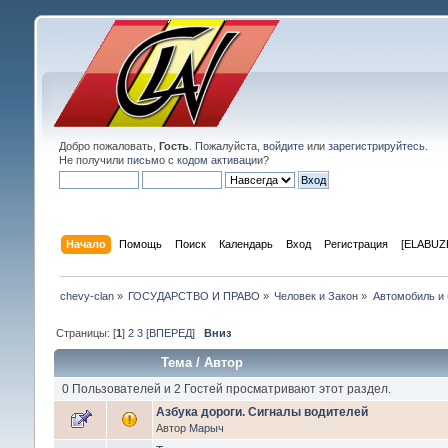
Добро пожаловать,
Гость
. Пожалуйста,
войдите
или
зарегистрируйтесь
.
Не получили
письмо с кодом активации
?
Начало
Помощь
Поиск
Календарь
Вход
Регистрация
[ELABUZE
chevy-clan
»
ГОСУДАРСТВО И ПРАВО
»
Человек и Закон
»
Автомобиль и 
Страницы: [
1
]
2
3
[ВПЕРЕД]
Вниз
Тема
/
Автор
0 Пользователей и 2 Гостей просматривают этот раздел.
Азбука дороги. Сигналы водителей
Автор
Марыч