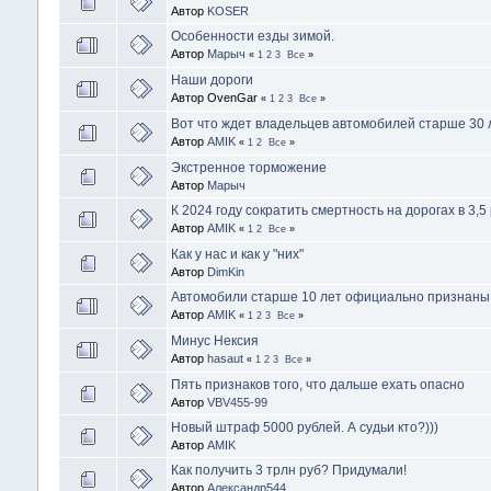
Автор
KOSER
Особенности езды зимой.
Автор
Марыч
«
1
2
3
Все
»
Наши дороги
Автор OvenGar
«
1
2
3
Все
»
Вот что ждет владельцев автомобилей старше 30 
Автор
AMIK
«
1
2
Все
»
Экстренное торможение
Автор
Марыч
К 2024 году сократить смертность на дорогах в 3,5
Автор
AMIK
«
1
2
Все
»
Как у нас и как у "них"
Автор
DimKin
Автомобили старше 10 лет официально признаны 
Автор
AMIK
«
1
2
3
Все
»
Минус Нексия
Автор
hasaut
«
1
2
3
Все
»
Пять признаков того, что дальше ехать опасно
Автор
VBV455-99
Новый штраф 5000 рублей. А судьи кто?)))
Автор
AMIK
Как получить 3 трлн руб? Придумали!
Автор
Александр544