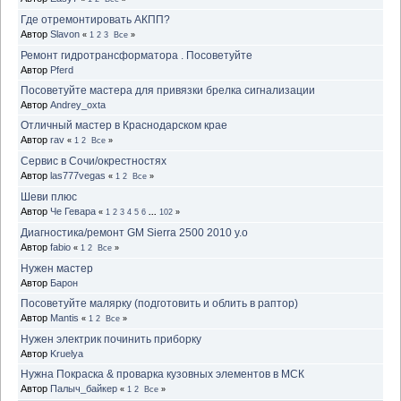
Где отремонтировать АКПП?
Автор
Slavon
«
1
2
3
Все
»
Ремонт гидротрансформатора . Посоветуйте
Автор
Pferd
Посоветуйте мастера для привязки брелка сигнализации
Автор
Andrey_oxta
Отличный мастер в Краснодарском крае
Автор
rav
«
1
2
Все
»
Сервис в Сочи/окрестностях
Автор
las777vegas
«
1
2
Все
»
Шеви плюс
Автор
Че Гевара
«
1
2
3
4
5
6
...
102
»
Диагностика/ремонт GM Sierra 2500 2010 y.o
Автор
fabio
«
1
2
Все
»
Нужен мастер
Автор
Барон
Посоветуйте малярку (подготовить и облить в раптор)
Автор
Mantis
«
1
2
Все
»
Нужен электрик починить приборку
Автор
Kruelya
Нужна Покраска & проварка кузовных элементов в МСК
Автор
Палыч_байкер
«
1
2
Все
»