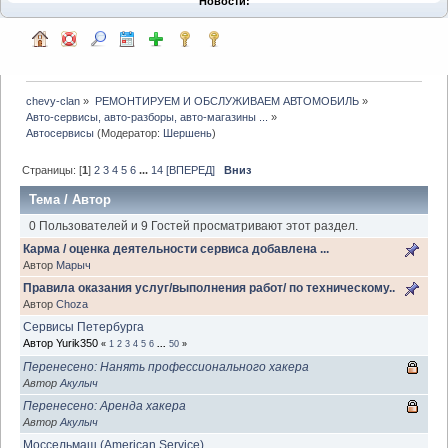
Новости:
chevy-clan
»
РЕМОНТИРУЕМ И ОБСЛУЖИВАЕМ АВТОМОБИЛЬ
»
Авто-сервисы, авто-разборы, авто-магазины ...
»
Автосервисы
(Модератор:
Шершень
)
Страницы: [
1
]
2
3
4
5
6
...
14
[ВПЕРЕД]
Вниз
Тема
/
Автор
0 Пользователей и 9 Гостей просматривают этот раздел.
Карма / оценка деятельности сервиса добавлена ...
Автор
Марыч
Правила оказания услуг/выполнения работ/ по техническому..
Автор
Choza
Сервисы Петербурга
Автор Yurik350
«
1
2
3
4
5
6
...
50
»
Перенесено: Нанять профессионального хакера
Автор
Акулыч
Перенесено: Аренда хакера
Автор
Акулыч
Моссельмаш (American Service)