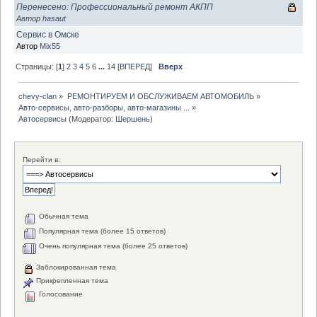
Перенесено: Профессиональный ремонт АКПП
Автор
hasaut
Сервис в Омске
Автор
Mix55
Страницы: [
1
]
2
3
4
5
6
...
14
[ВПЕРЕД]
Вверх
chevy-clan
»
РЕМОНТИРУЕМ И ОБСЛУЖИВАЕМ АВТОМОБИЛЬ
»
Авто-сервисы, авто-разборы, авто-магазины ...
»
Автосервисы
(Модератор:
Шершень
)
Перейти в:
Обычная тема
Популярная тема (более 15 ответов)
Очень популярная тема (более 25 ответов)
Заблокированная тема
Прикрепленная тема
Голосование