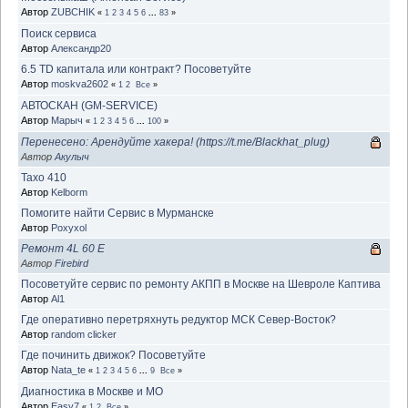
Автор
ZUBCHIK
«
1
2
3
4
5
6
...
83
»
Поиск сервиса
Автор
Александр20
6.5 TD капитала или контракт? Посоветуйте
Автор
moskva2602
«
1
2
Все
»
АВТОСКАН (GM-SERVICE)
Автор
Марыч
«
1
2
3
4
5
6
...
100
»
Перенесено: Арендуйте хакера! (https://t.me/Blackhat_plug)
Автор
Акулыч
Тахо 410
Автор
Kelborm
Помогите найти Сервис в Мурманске
Автор
Poxyxol
Ремонт 4L 60 E
Автор
Firebird
Посоветуйте сервис по ремонту АКПП в Москве на Шевроле Каптива
Автор
Al1
Где оперативно перетряхнуть редуктор МСК Север-Восток?
Автор
random clicker
Где починить движок? Посоветуйте
Автор
Nata_te
«
1
2
3
4
5
6
...
9
Все
»
Диагностика в Москве и МО
Автор
Easy7
«
1
2
Все
»