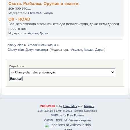
Охота. Рыбалка. Оружие и снасти.
все про это....
Модераторы:
EfimoMaX
,
Vadyra
Off - ROAD
Все, что связано с тем, как отсюда попасть туда, даже если дороги
просто нет
Модераторы:
Акулыч
,
Дарья
chevy-clan
»
Уголок Шеви-клана
»
Chevy-clan. Досуг команды 
(Модераторы:
Акулыч
,
hasaut
,
Дарья
)
Перейти в:
2005-2026
© by
EfimoMax
and
Марыч
SMF 2.0.19
|
SMF © 2016
,
Simple Machines
SMFAds
for
Free Forums
XHTML
RSS
Мобильная версия