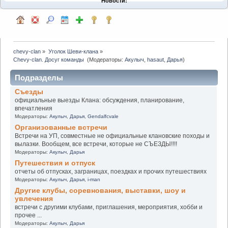
Новости:
chevy-clan
»
Уголок Шеви-клана
»
Chevy-clan. Досуг команды 
(Модераторы:
Акулыч
,
hasaut
,
Дарья
)
Подразделы
Съезды
официальные выезды Клана: обсуждения, планирование,
впечатления
Модераторы:
Акулыч
,
Дарья
,
Gendalfcvale
Организованные встречи
Встречи на УП, совместные не официальные клановские походы и
вылазки. Вообщем, все встречи, которые не СЪЕЗДЫ!!!!
Модераторы:
Акулыч
,
Дарья
Путешествия и отпуск
отчеты об отпусках, заграницах, поездках и прочих путешествиях
Модераторы:
Акулыч
,
Дарья
,
i-man
Другие клубы, соревнования, выставки, шоу и
увлечения
встречи с другими клубами, приглашения, мероприятия, хобби и
прочее ...
Модераторы:
Акулыч
,
Дарья