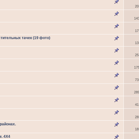
20
14
17
тительных тачек (19 фото)
13
25
17
73
28
41
28
районах.
18
. 4Х4