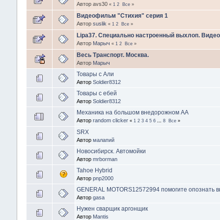
Автор avs30
«
1
2
Все
»
Видеофильм "Стихия" серия 1
Автор
suslik
«
1
2
Все
»
Lipa37. Специально настроенный выхлоп. Видео!
Автор
Марыч
«
1
2
Все
»
Весь Транспорт. Москва.
Автор
Марыч
Товары с Али
Автор
Soldier8312
Товары с ебей
Автор
Soldier8312
Механика на большом внедорожном АА
Автор
random clicker
«
1
2
3
4
5
6
...
8
Все
»
SRX
Автор
малапий
Новосибирск. Автомойки
Автор
mrborman
Tahoe Hybrid
Автор
pnp2000
GENERAL MOTORS12572994 помогите опознать в
Автор
gasa
Нужен сварщик аргонщик
Автор
Mantis