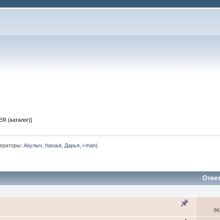
R (каталог)]
ераторы:
Акулыч
,
hasaut
,
Дарья
,
i-man
)
Отве
96