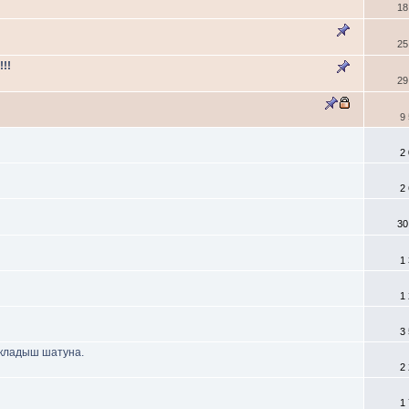
18
25
!!
29
9
2
2
30
1
1
3
кладыш шатуна.
2
1