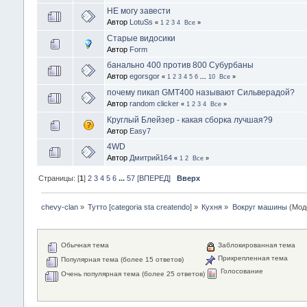
НЕ могу завести
Автор
LotuSs
«
1
2
3
4
Все
»
Старые видосики
Автор
Form
банально 400 против 800 Субурбаны
Автор
egorsgor
«
1
2
3
4
5
6
...
10
Все
»
почему пикап GMT400 называют Сильверадой?
Автор
random clicker
«
1
2
3
4
Все
»
Круглый Блейзер - какая сборка лучшая?9
Автор
Easy7
4WD
Автор
Дмитрий164
«
1
2
Все
»
Страницы: [
1
]
2
3
4
5
6
...
57
[ВПЕРЕД]
Вверх
chevy-clan
»
Тутто [categoria sta createndo]
»
Кухня
»
Вокруг машины
(Мод
Обычная тема
Заблокированная тема
Прикрепленная тема
Популярная тема (более 15 ответов)
Голосование
Очень популярная тема (более 25 ответов)