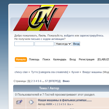
Добро пожаловать,
Гость
. Пожалуйста,
войдите
или
зарегистрируйтесь
.
Не получили
письмо с кодом активации
?
Начало
Помощь
Поиск
Календарь
Вход
Регистрация
[ELABUZE
chevy-clan
»
Тутто [categoria sta createndo]
»
Кухня
»
Вокруг машины
(Мод
Страницы: [
1
]
2
3
4
5
6
...
57
[ВПЕРЕД]
Вниз
Тема
/
Автор
0 Пользователей и 7 Гостей просматривают этот раздел.
Наши машины в фильмах,клипах.......
Автор
AMIK
«
1
2
3
4
5
6
Все
»