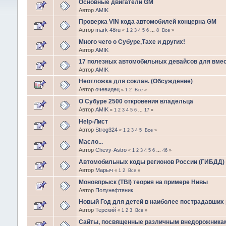
Основные двигатели GM
Автор
AMIK
Проверка VIN кода автомобилей концерна GM
Автор
mark 48ru
«
1
2
3
4
5
6
...
8
Все
»
Много чего о Субуре,Тахе и других!
Автор
AMIK
17 полезных автомобильных девайсов для вмес
Автор
AMIK
Неотложка для соклан. (Обсуждение)
Автор
очевидец
«
1
2
Все
»
О Субуре 2500 откровения владельца
Автор
AMIK
«
1
2
3
4
5
6
...
17
»
Help-Лист
Автор
Strog324
«
1
2
3
4
5
Все
»
Масло...
Автор
Chevy-Astro
«
1
2
3
4
5
6
...
46
»
Автомобильных коды регионов России (ГИБДД)
Автор
Марыч
«
1
2
Все
»
Моновпрыск (TBI) теория на примере Нивы
Автор
Полунефтяник
Новый Год для детей в наиболее пострадавших 
Автор
Терский
«
1
2
3
Все
»
Сайты, посвященные различным внедорожникам