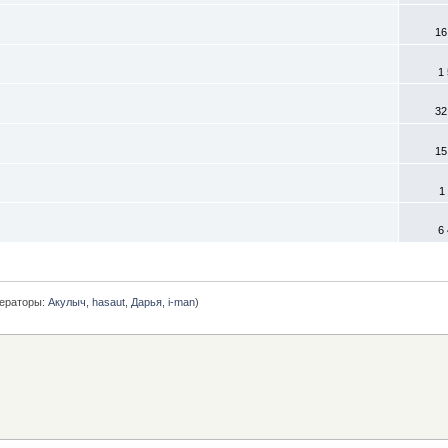
16
1
32
15
1
6
ераторы:
Акулыч
,
hasaut
,
Дарья
,
i-man
)