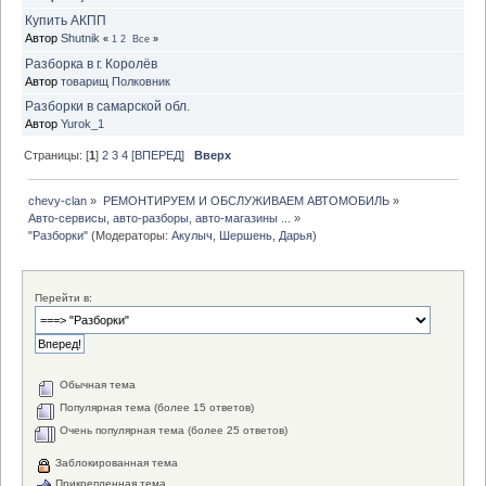
Купить АКПП
Автор
Shutnik
«
1
2
Все
»
Разборка в г. Королёв
Автор
товарищ Полковник
Разборки в самарской обл.
Автор
Yurok_1
Страницы: [
1
]
2
3
4
[ВПЕРЕД]
Вверх
chevy-clan
»
РЕМОНТИРУЕМ И ОБСЛУЖИВАЕМ АВТОМОБИЛЬ
»
Авто-сервисы, авто-разборы, авто-магазины ...
»
"Разборки"
(Модераторы:
Акулыч
,
Шершень
,
Дарья
)
Перейти в:
Обычная тема
Популярная тема (более 15 ответов)
Очень популярная тема (более 25 ответов)
Заблокированная тема
Прикрепленная тема