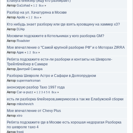
Елабуга блейзер (ищу кто разбирает)
Автор
Ga1ohad
«
1
2
Все
»
Разбор на ул. Хачатуряна в Москве
Автор
Apolis
«
1
2
Все
»
Кто нибудь знает разборку или где взять кузовщину на хаммер х3?
Автор
DJAp
Москвичи подскажите в Котельниках у кого разборка GM?
Автор
Roadster
Мое впечатление о "Самой крупной разборке РФ" и о Моторах ZIRRA
Автор
Адик
«
1
2
Все
»
Ребята подскажите ести-ли разборки и контакты на Шевроле-
Трейлблейзер в Самаре
Автор
Дмитрий Самара
Разборка Шевроле Астро и Сафари в Долгопрудном
Автор
supermarksman
анонсирую разбор Тахо 1997 года
Автор
Car-a-puzz
«
1
2
3
4
5
6
Все
»
есть ли разборка блейзеров,америкосов а так же Елабужской сборки
Автор
miloshevich
Мое впечатление от Chevy Plus
Автор
xtro
Ребята подскажите где в Москве есть хорошая недорагая Разборка
по шевроле тахо 4
Автор
freeji