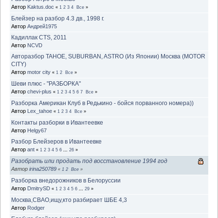
Автор
Kaktus.doc
«
1
2
3
4
Все
»
Блейзер на разбор 4.3 дв., 1998 г.
Автор
Андрей1975
Кадиллак CTS, 2011
Автор
NCVD
Авторазбор TAHOE, SUBURBAN, ASTRO (Из Японии) Москва (MOTOR
CITY)
Автор
motor city
«
1
2
Все
»
Шеви плюс - "РАЗБОРКА"
Автор
chevi-plus
«
1
2
3
4
5
6
7
Все
»
Разборка Американ Клуб в Редькино - бойся порванного номера))
Автор
Lex_tahoe
«
1
2
3
4
Все
»
Контакты разборки в Ивантеевке
Автор
Helgy67
Разбор Блейзеров в Ивантеевке
Автор
ant
«
1
2
3
4
5
6
...
26
»
Разобрать или продать под восстановление 1994 год
Автор
irina250789
«
1
2
Все
»
Разборка внедорожников в Белоруссии
Автор
DmitrySD
«
1
2
3
4
5
6
...
29
»
Москва,СВАО,ищу,кто разбирает ШБЕ 4,3
Автор
Rodger