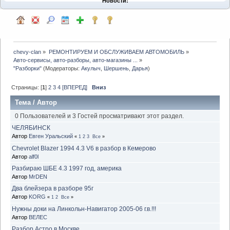
Новости:
chevy-clan
»
РЕМОНТИРУЕМ И ОБСЛУЖИВАЕМ АВТОМОБИЛЬ
»
Авто-сервисы, авто-разборы, авто-магазины ...
»
"Разборки"
(Модераторы:
Акулыч
,
Шершень
,
Дарья
)
Страницы: [
1
]
2
3
4
[ВПЕРЕД]
Вниз
Тема
/
Автор
0 Пользователей и 3 Гостей просматривают этот раздел.
ЧЕЛЯБИНСК
Автор
Евген Уральский
«
1
2
3
Все
»
Chevrolet Blazer 1994 4.3 V6 в разбор в Кемерово
Автор
alf0l
Разбираю ШБЕ 4.3 1997 год, америка
Автор
MrDEN
Два блейзера в разборе 95г
Автор
KORG
«
1
2
Все
»
Нужны доки на Линкольн-Навигатор 2005-06 г.в.!!!
Автор
ВЕЛЕС
Разбор Астро в Москве