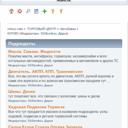
Новости:
chevy-clan
»
ТОРГОВЫЙ ЦЕНТР
»
АвтоЛавка
»
КУПЛЮ
(Модераторы:
SSSkorikov
,
Дарья
)
Подразделы
Масла. Смазки. Жидкости
Покупка масла, антифриза, тормозухи, незамерзайки и всех
остальных автожидкостей, применяемых в автомобиле и других ТС
Модераторы:
SSSkorikov
,
Дарья
Двигатель. АКПП. КПП. Трансмиссия
Все, что вы хотите купить по двигателю, АКПП, ручной коропке и
сами эти агрегаты и по агрегатам трансмиссии продаем тут ...
Модераторы:
SSSkorikov
,
Дарья
Шины. Диски
тут покупают все, что связано с колесами: шины и диски
Модераторы:
SSSkorikov
,
Дарья
Ходовая Подвеска Тормоза
Все что тут продается указано в названии подраздела: узлы
ходовой, подвески и детали тормозной системы
Модераторы:
SSSkorikov
,
Дарья
Салон Кузов Стекла Оптика Зеркала