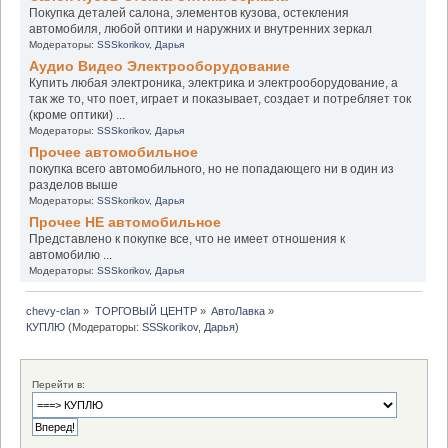
Покупка деталей салона, элементов кузова, остекления
автомобиля, любой оптики и наружних и внутренних зеркал
Модераторы:
SSSkorikov
,
Дарья
Аудио Видео Электрооборудование
Купить любая электроника, электрика и электрооборудование, а
так же то, что поет, играет и показывает, создает и потребляет ток
(кроме оптики) ...
Модераторы:
SSSkorikov
,
Дарья
Прочее автомобильное
покупка всего автомобильного, но не попадающего ни в один из
разделов выше
Модераторы:
SSSkorikov
,
Дарья
Прочее НЕ автомобильное
Представлено к покупке все, что не имеет отношения к
автомобилю ...
Модераторы:
SSSkorikov
,
Дарья
chevy-clan
»
ТОРГОВЫЙ ЦЕНТР
»
АвтоЛавка
»
КУПЛЮ
(Модераторы:
SSSkorikov
,
Дарья
)
Перейти в: