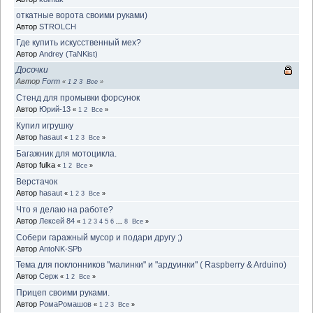
откатные ворота своими руками)
Автор
STROLCH
Где купить искусственный мех?
Автор
Andrey (TaNKist)
Досочки
Автор
Form
«
1
2
3
Все
»
Стенд для промывки форсунок
Автор
Юрий-13
«
1
2
Все
»
Купил игрушку
Автор
hasaut
«
1
2
3
Все
»
Багажник для мотоцикла.
Автор fulka
«
1
2
Все
»
Верстачок
Автор
hasaut
«
1
2
3
Все
»
Что я делаю на работе?
Автор
Лексей 84
«
1
2
3
4
5
6
...
8
Все
»
Собери гаражный мусор и подари другу ;)
Автор
AntoNK-SPb
Тема для поклонников "малинки" и "ардуинки" ( Raspberry & Arduino)
Автор
Серж
«
1
2
Все
»
Прицеп своими руками.
Автор
РомаРомашов
«
1
2
3
Все
»