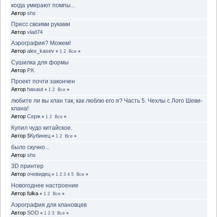
когда умирают помпы...
Автор
shs
Пресс своими руками
Автор
vlad74
Аэрография? Можем!
Автор
alex_kasev
«
1
2
Все
»
Сушилка для формы
Автор
Р.К.
Проект почти закончен
Автор
hasaut
«
1
2
Все
»
любите ли вы клан так, как люблю его я? Часть 5. Чехлы с Лого Шеви-
клана!
Автор
Серж
«
1
2
Все
»
Купил чудо китайское.
Автор
$Кубинец
«
1
2
Все
»
было скучно...
Автор
shs
3D принтер
Автор
очевидец
«
1
2
3
4
5
Все
»
Новогоднее настроение
Автор fulka
«
1
2
Все
»
Аэрография для клановцев
Автор
SOD
«
1
2
3
Все
»