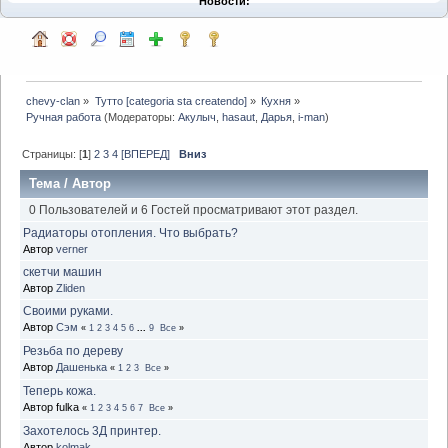
Новости:
chevy-clan
»
Тутто [categoria sta createndo]
»
Кухня
»
Ручная работа
(Модераторы:
Акулыч
,
hasaut
,
Дарья
,
i-man
)
Страницы: [
1
]
2
3
4
[ВПЕРЕД]
Вниз
Тема
/
Автор
0 Пользователей и 6 Гостей просматривают этот раздел.
Радиаторы отопления. Что выбрать?
Автор
verner
скетчи машин
Автор
Zliden
Своими руками.
Автор
Сэм
«
1
2
3
4
5
6
...
9
Все
»
Резьба по дереву
Автор
Дашенька
«
1
2
3
Все
»
Теперь кожа.
Автор fulka
«
1
2
3
4
5
6
7
Все
»
Захотелось 3Д принтер.
Автор
kolmak