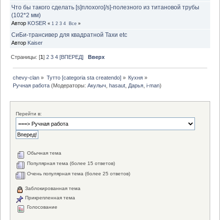
Что бы такого сделать [s]плохого[/s]-полезного из титановой трубы
(102*2 мм)
Автор
KOSER
«
1
2
3
4
Все
»
СиБи-трансивер для квадратной Тахи etc
Автор
Kaiser
Страницы: [
1
]
2
3
4
[ВПЕРЕД]
Вверх
chevy-clan
»
Тутто [categoria sta createndo]
»
Кухня
»
Ручная работа
(Модераторы:
Акулыч
,
hasaut
,
Дарья
,
i-man
)
Перейти в:
Обычная тема
Популярная тема (более 15 ответов)
Очень популярная тема (более 25 ответов)
Заблокированная тема
Прикрепленная тема
Голосование