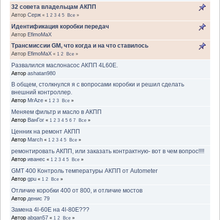
32 совета владельцам АКПП
Автор
Серж
«
1
2
3
4
5
Все
»
Идентификация коробки передач
Автор
EfimoMaX
Трансмиссии GM, что когда и на что ставилось
Автор
EfimoMaX
«
1
2
Все
»
Развалился маслонасос АКПП 4L60E.
Автор
ashatan980
В общем, столкнулся я с вопросами коробки и решил сделать
внешний контроллер.
Автор
MrAze
«
1
2
3
Все
»
Меняем фильтр и масло в АКПП
Автор
ВанГог
«
1
2
3
4
5
6
7
Все
»
Ценник на ремонт АКПП
Автор
March
«
1
2
3
4
5
Все
»
ремонтировать АКПП, или заказать контрактную- вот в чем вопрос!!!!
Автор
иванес
«
1
2
3
4
5
Все
»
GMT 400 Контроль температуры АКПП от Autometer
Автор
gpu
«
1
2
Все
»
Отличие коробки 400 от 800, и отличие мостов
Автор
денис 79
Замена 4l-60E на 4l-80E???
Автор
abgan57
«
1
2
Все
»