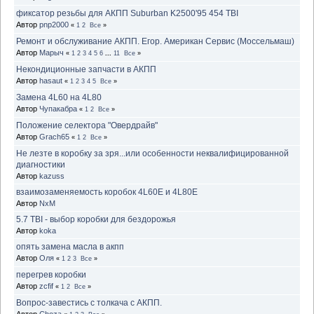
фиксатор резьбы для АКПП Suburban K2500'95 454 TBI
Автор
pnp2000
«
1
2
Все
»
Ремонт и обслуживание АКПП. Егор. Американ Сервис (Моссельмаш)
Автор
Марыч
«
1
2
3
4
5
6
...
11
Все
»
Некондиционные запчасти в АКПП
Автор
hasaut
«
1
2
3
4
5
Все
»
Замена 4L60 на 4L80
Автор
Чупакабра
«
1
2
Все
»
Положение селектора "Овердрайв"
Автор
Grach65
«
1
2
Все
»
Не лезте в коробку за зря...или особенности неквалифицированной
диагностики
Автор
kazuss
взаимозаменяемость коробок 4L60E и 4L80E
Автор
NxM
5.7 TBI - выбор коробки для бездорожья
Автор
koka
опять замена масла в акпп
Автор
Оля
«
1
2
3
Все
»
перегрев коробки
Автор
zcfif
«
1
2
Все
»
Вопрос-завестись с толкача с АКПП.