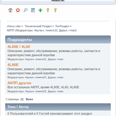
Новости:
chevy-clan
»
Технический Раздел
»
ТехРаздел
»
АКПП
(Модераторы:
Акулыч
,
rewers22
,
Дарья
,
i-man
)
Подразделы
4L60E / 4L60
Описание, ремонт, обслуживание, режимы работы, запчасти и
характеристики данной коробки
Модераторы:
Акулыч
,
rewers22
,
Дарья
,
i-man
4L80E
Описание, ремонт, обслуживание, режимы работы, запчасти и
характеристики данной коробки
Модераторы:
Акулыч
,
rewers22
,
Дарья
,
i-man
АКПП другие
Все остальные АКПП, кроме 4L60E, 4L60, 4L80E
Модераторы:
Акулыч
,
rewers22
,
Дарья
,
i-man
Страницы: [
1
]
Вниз
Тема
/
Автор
0 Пользователей и 5 Гостей просматривают этот раздел.