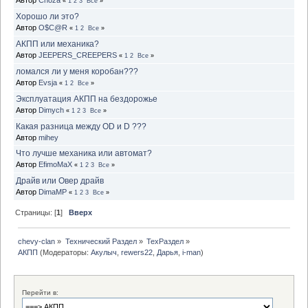
Автор
Choza
«
1
2
3
Все
»
Хорошо ли это?
Автор
O$C@R
«
1
2
Все
»
АКПП или механика?
Автор
JEEPERS_CREEPERS
«
1
2
Все
»
ломался ли у меня коробан???
Автор
Evsja
«
1
2
Все
»
Эксплуатация АКПП на бездорожье
Автор
Dimych
«
1
2
3
Все
»
Какая разница между OD и D ???
Автор
mihey
Что лучше механика или автомат?
Автор
EfimoMaX
«
1
2
3
Все
»
Драйв или Овер драйв
Автор
DimaMP
«
1
2
3
Все
»
Страницы: [
1
]
Вверх
chevy-clan
»
Технический Раздел
»
ТехРаздел
»
АКПП
(Модераторы:
Акулыч
,
rewers22
,
Дарья
,
i-man
)
Перейти в: