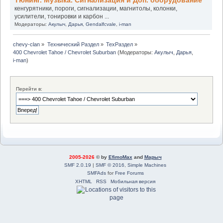
Тюнинг. Музыка. Сигнализация и Доп. оборудование
кенгурятники, пороги, сигнализации, магнитолы, колонки,
усилители, тонировки и карбон ...
Модераторы:
Акулыч
,
Дарья
,
Gendalfcvale
,
i-man
chevy-clan
»
Технический Раздел
»
ТехРаздел
»
400 Chevrolet Tahoe / Chevrolet Suburban
(Модераторы:
Акулыч
,
Дарья
,
i-man
)
Перейти в:
2005-2026
© by
EfimoMax
and
Марыч
SMF 2.0.19
|
SMF © 2016
,
Simple Machines
SMFAds
for
Free Forums
XHTML
RSS
Мобильная версия