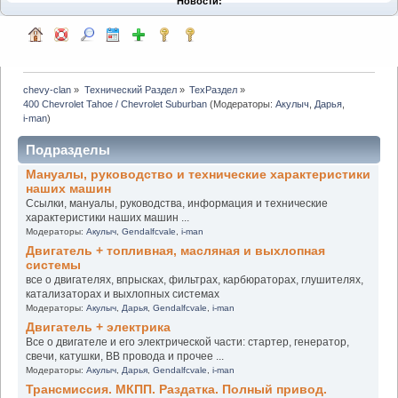
Новости:
chevy-clan
»
Технический Раздел
»
ТехРаздел
»
400 Chevrolet Tahoe / Chevrolet Suburban
(Модераторы:
Акулыч
,
Дарья
,
i-man
)
Подразделы
Мануалы, руководство и технические характеристики
наших машин
Ссылки, мануалы, руководства, информация и технические
характеристики наших машин ...
Модераторы:
Акулыч
,
Gendalfcvale
,
i-man
Двигатель + топливная, масляная и выхлопная
системы
все о двигателях, впрысках, фильтрах, карбюраторах, глушителях,
катализаторах и выхлопных системах
Модераторы:
Акулыч
,
Дарья
,
Gendalfcvale
,
i-man
Двигатель + электрика
Все о двигателе и его электрической части: стартер, генератор,
свечи, катушки, ВВ провода и прочее ...
Модераторы:
Акулыч
,
Дарья
,
Gendalfcvale
,
i-man
Трансмиссия. МКПП. Раздатка. Полный привод.