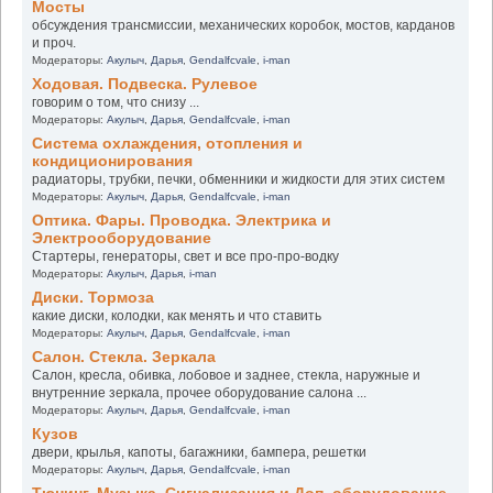
Мосты
обсуждения трансмиссии, механических коробок, мостов, карданов
и проч.
Модераторы:
Акулыч
,
Дарья
,
Gendalfcvale
,
i-man
Ходовая. Подвеска. Рулевое
говорим о том, что снизу ...
Модераторы:
Акулыч
,
Дарья
,
Gendalfcvale
,
i-man
Система охлаждения, отопления и
кондиционирования
радиаторы, трубки, печки, обменники и жидкости для этих систем
Модераторы:
Акулыч
,
Дарья
,
Gendalfcvale
,
i-man
Оптика. Фары. Проводка. Электрика и
Электрооборудование
Стартеры, генераторы, свет и все про-про-водку
Модераторы:
Акулыч
,
Дарья
,
i-man
Диски. Тормоза
какие диски, колодки, как менять и что ставить
Модераторы:
Акулыч
,
Дарья
,
Gendalfcvale
,
i-man
Салон. Стекла. Зеркала
Салон, кресла, обивка, лобовое и заднее, стекла, наружные и
внутренние зеркала, прочее оборудование салона ...
Модераторы:
Акулыч
,
Дарья
,
Gendalfcvale
,
i-man
Кузов
двери, крылья, капоты, багажники, бампера, решетки
Модераторы:
Акулыч
,
Дарья
,
Gendalfcvale
,
i-man