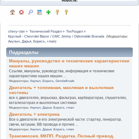
Новости:
chevy-clan
»
Технический Раздел
»
ТехРаздел
»
Круглый - Chevrolet Blazer / GMC Jimmy / Oldsmobile Bravada 
(Модераторы:
Акулыч
,
Дарья
,
Борисъ
,
i-man
)
Подразделы
Мануалы, руководство и технические характеристики
наших машин
Ссылки, мануалы, руководства, информация и технические
характеристики наших машин ...
Модераторы:
Акулыч
,
Борисъ
,
Gendalfcvale
Двигатель + топливная, масляная и выхлопная
системы
все о двигателях, впрысках, фильтрах, карбюраторах, глушителях,
катализаторах и выхлопных системах
Модераторы:
Акулыч
,
Дарья
,
Борисъ
,
i-man
Двигатель + электрика
Все о двигателе и его электрической части: стартер, генератор,
свечи, катушки, ВВ провода и прочее ...
Модераторы:
Акулыч
,
Дарья
,
Борисъ
,
i-man
Трансмиссия. МКПП. Раздатка. Полный привод.