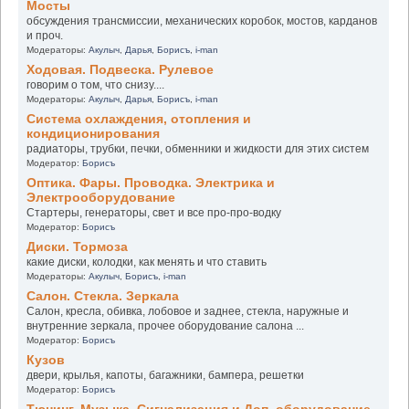
Мосты
обсуждения трансмиссии, механических коробок, мостов, карданов
и проч.
Модераторы:
Акулыч
,
Дарья
,
Борисъ
,
i-man
Ходовая. Подвеска. Рулевое
говорим о том, что снизу....
Модераторы:
Акулыч
,
Дарья
,
Борисъ
,
i-man
Система охлаждения, отопления и
кондиционирования
радиаторы, трубки, печки, обменники и жидкости для этих систем
Модератор:
Борисъ
Оптика. Фары. Проводка. Электрика и
Электрооборудование
Стартеры, генераторы, свет и все про-про-водку
Модератор:
Борисъ
Диски. Тормоза
какие диски, колодки, как менять и что ставить
Модераторы:
Акулыч
,
Борисъ
,
i-man
Салон. Стекла. Зеркала
Салон, кресла, обивка, лобовое и заднее, стекла, наружные и
внутренние зеркала, прочее оборудование салона ...
Модератор:
Борисъ
Кузов
двери, крылья, капоты, багажники, бампера, решетки
Модератор:
Борисъ