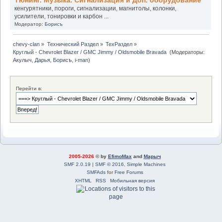
Тюнинг. Музыка. Сигнализация и Доп. оборудование
кенгурятники, пороги, сигнализации, магнитолы, колонки,
усилители, тонировки и карбон ...
Модератор:
Борисъ
chevy-clan
»
Технический Раздел
»
ТехРаздел
»
Круглый - Chevrolet Blazer / GMC Jimmy / Oldsmobile Bravada 
(Модераторы:
Акулыч
,
Дарья
,
Борисъ
,
i-man
)
Перейти в:
2005-2026
© by
EfimoMax
and
Марыч
SMF 2.0.19
|
SMF © 2016
,
Simple Machines
SMFAds
for
Free Forums
XHTML
RSS
Мобильная версия