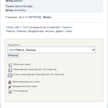
Автор
дима40
Нужен автослесарь
Автор
sovransky
Страницы: [
1
]
2
3
4
[ВПЕРЕД]
Вверх
chevy-clan
»
Тутто [categoria sta createndo]
»
Кухня
»
Работа. Помощь
(Модераторы:
Акулыч
,
Дарья
,
i-man
)
Перейти в:
Обычная тема
Популярная тема (более 15 ответов)
Очень популярная тема (более 25 ответов)
Заблокированная тема
Прикрепленная тема
Голосование