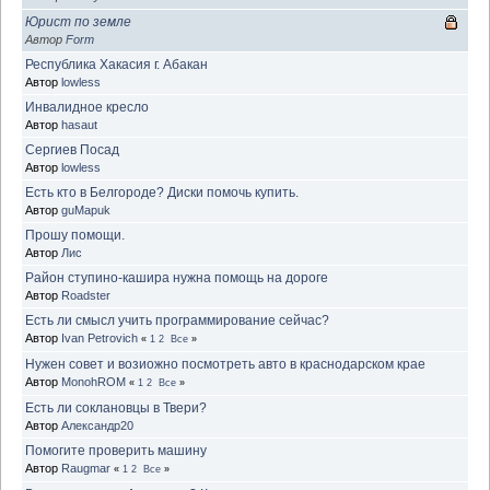
Юрист по земле
Автор
Form
Республика Хакасия г. Абакан
Автор
lowless
Инвалидное кресло
Автор
hasaut
Сергиев Посад
Автор
lowless
Есть кто в Белгороде? Диски помочь купить.
Автор
guMapuk
Прошу помощи.
Автор
Лис
Район ступино-кашира нужна помощь на дороге
Автор
Roadster
Есть ли смысл учить программирование сейчас?
Автор
Ivan Petrovich
«
1
2
Все
»
Нужен совет и возиожно посмотреть авто в краснодарском крае
Автор
MonohROM
«
1
2
Все
»
Есть ли соклановцы в Твери?
Автор
Александр20
Помогите проверить машину
Автор
Raugmar
«
1
2
Все
»