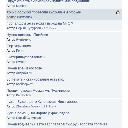
Вдруг кто есть в Армавире? Купите мне поджопник.
Автор
Marlboro
Хочу с пользой провести выходные в Москве
Автор
Bardachok
пропал друг ,есть может выход на МТС ?
Автор
Серый Субурбан
«
1
2
Все
»
Нужна помощь в Томбове
Автор
блейзерист
Сертификация
Автор
Form
Екатеринбург отзовись!
Автор
lowless
Нужен врач в Ростове
Автор
Андрей174
3d печать и сканирование есть кто.
Автор
блейзерист
Прошу помощи Москва ул. Пушкинская
Автор
Bardachok
нужен Буксир авто Кунцевская-Новогиреево
Автор
Zherebets Vova
«
1
2
3
Все
»
нужна помощь на дороге у краснодаре
Автор
Серый Субурбан
Нужен водитель с авто зарплата 50 тыс.руб +оплата топлива