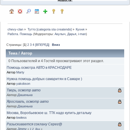
Новости:
chevy-clan
»
Тутто [categoria sta createndo]
»
Кухня
»
Работа. Помощь
(Модераторы:
Акулыч
,
Дарья
,
i-man
)
Страницы: [
1
]
2
3
4
[ВПЕРЕД]
Вниз
Тема
/
Автор
0 Пользователей и 4 Гостей просматривают этот раздел.
Помощь осмотра АВТО в КРАСНОДАРЕ
Автор
Marty
Нужна помощь добрых самаритян в Самаре )
Автор
yakobson
Тверь, осмотр авто
Автор
Дашенька
Ярославль, осмотр авто
Автор
Дашенька
Москва, Воробьевское ш. ТТК надо купить детальку
Автор
lowless
Разыскивается соклану Серег@
Автор
Jimmy
«
1
2
Все
»