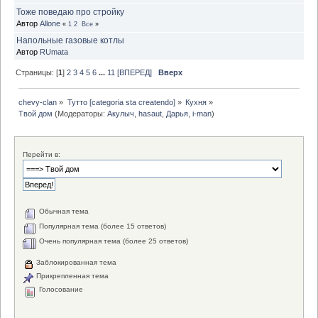
Тоже поведаю про стройку
Автор
Allone
«
1
2
Все
»
Напольные газовые котлы
Автор
RUmata
Страницы: [
1
]
2
3
4
5
6
...
11
[ВПЕРЕД]
Вверх
chevy-clan
»
Тутто [categoria sta createndo]
»
Кухня
»
Твой дом
(Модераторы:
Акулыч
,
hasaut
,
Дарья
,
i-man
)
Перейти в:
Обычная тема
Популярная тема (более 15 ответов)
Очень популярная тема (более 25 ответов)
Заблокированная тема
Прикрепленная тема
Голосование