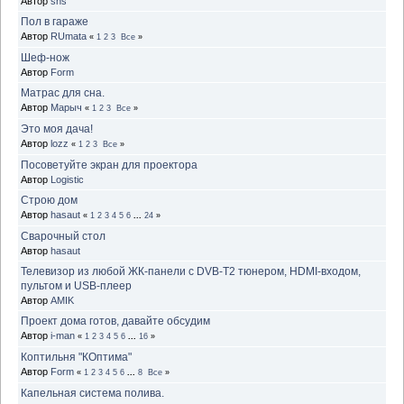
Автор
shs
Пол в гараже
Автор
RUmata
«
1
2
3
Все
»
Шеф-нож
Автор
Form
Матрас для сна.
Автор
Марыч
«
1
2
3
Все
»
Это моя дача!
Автор
lozz
«
1
2
3
Все
»
Посоветуйте экран для проектора
Автор
Logistic
Строю дом
Автор
hasaut
«
1
2
3
4
5
6
...
24
»
Сварочный стол
Автор
hasaut
Телевизор из любой ЖК-панели с DVB-T2 тюнером, HDMI-входом,
пультом и USB-плеер
Автор
AMIK
Проект дома готов, давайте обсудим
Автор
i-man
«
1
2
3
4
5
6
...
16
»
Коптильня "КОптима"
Автор
Form
«
1
2
3
4
5
6
...
8
Все
»
Капельная система полива.