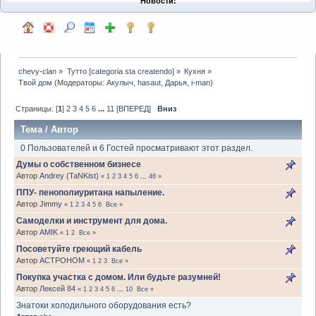
Новости:
chevy-clan
»
Тутто [categoria sta createndo]
»
Кухня
»
Твой дом
(Модераторы:
Акулыч
,
hasaut
,
Дарья
,
i-man
)
Страницы: [
1
]
2
3
4
5
6
...
11
[ВПЕРЕД]
Вниз
Тема
/
Автор
0 Пользователей и 6 Гостей просматривают этот раздел.
Думы о собственном бизнесе
Автор
Andrey (TaNKist)
«
1
2
3
4
5
6
...
46
»
ППУ- пенополиуритана напыление.
Автор
Jimmy
«
1
2
3
4
5
6
Все
»
Самоделки и инструмент для дома.
Автор
AMIK
«
1
2
Все
»
Посоветуйте греющий кабель
Автор
ACTPOHOM
«
1
2
3
Все
»
Покупка участка с домом. Или будьте разумней!
Автор
Лексей 84
«
1
2
3
4
5
6
...
10
Все
»
Знатоки холодильного оборудования есть?