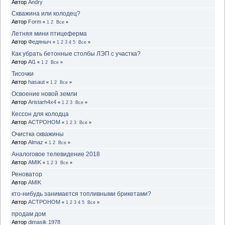
Автор
Andry
Скважина или колодец?
Автор
Form
«
1
2
Все
»
Летняя мини птицеферма
Автор
Федяныч
«
1
2
3
4
5
Все
»
Как убрать бетонные столбы ЛЭП с участка?
Автор
Al1
«
1
2
Все
»
Тисочки
Автор
hasaut
«
1
2
Все
»
Освоение новой земли
Автор
Aristarh4x4
«
1
2
3
Все
»
Кессон для колодца
Автор
ACTPOHOM
«
1
2
3
Все
»
Очистка скважины
Автор
Almaz
«
1
2
Все
»
Аналоговое телевидение 2018
Автор
AMIK
«
1
2
3
Все
»
Реноватор
Автор
AMIK
кто-нибудь занимается топливными брикетами?
Автор
ACTPOHOM
«
1
2
3
4
5
Все
»
продам дом
Автор
dimasik 1978