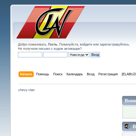
Добро пожаловать,
Гость
. Пожалуйста,
войдите
или
зарегистрируйтесь
.
Не получили
письмо с кодом активации
?
Начало
Помощь
Поиск
Календарь
Вход
Регистрация
[ELABUZE
chevy-clan
Вним
В