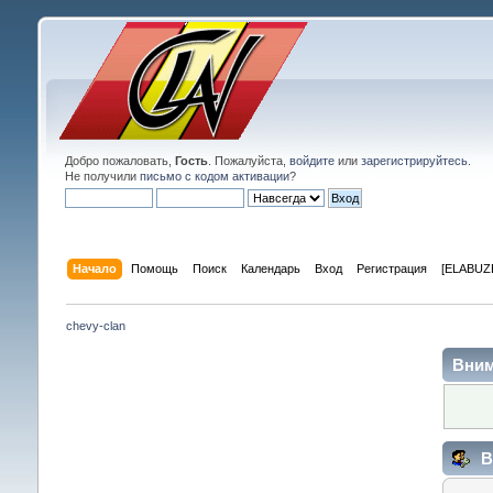
Добро пожаловать,
Гость
. Пожалуйста,
войдите
или
зарегистрируйтесь
.
Не получили
письмо с кодом активации
?
Начало
Помощь
Поиск
Календарь
Вход
Регистрация
[ELABUZE
chevy-clan
Вним
В