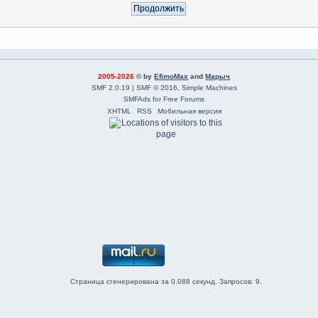
2005-2026
© by
EfimoMax
and
Марыч
SMF 2.0.19
|
SMF © 2016
,
Simple Machines
SMFAds
for
Free Forums
XHTML
RSS
Мобильная версия
Страница сгенерирована за 0.088 секунд. Запросов: 9.